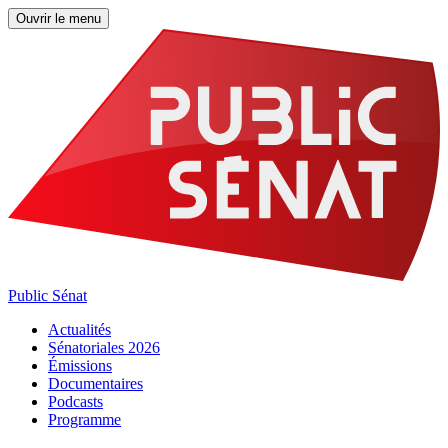
Ouvrir le menu
Public Sénat
Actualités
Sénatoriales 2026
Émissions
Documentaires
Podcasts
Programme