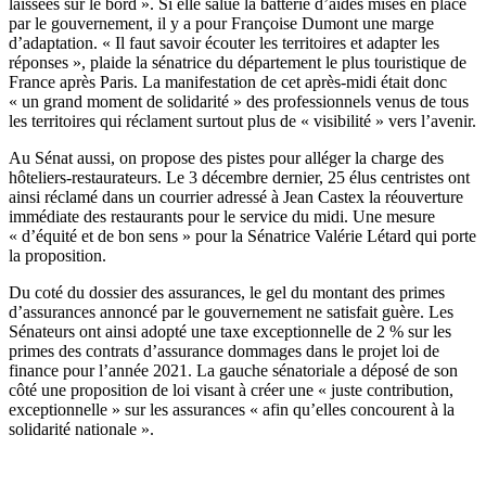
laissées sur le bord ». Si elle salue la batterie d’aides mises en place
par le gouvernement, il y a pour Françoise Dumont une marge
d’adaptation. « Il faut savoir écouter les territoires et adapter les
réponses », plaide la sénatrice du département le plus touristique de
France après Paris. La manifestation de cet après-midi était donc
« un grand moment de solidarité » des professionnels venus de tous
les territoires qui réclament surtout plus de « visibilité » vers l’avenir.
Au Sénat aussi, on propose des pistes pour alléger la charge des
hôteliers-restaurateurs. Le 3 décembre dernier,
25 élus centristes ont
ainsi réclamé dans un courrier adressé à Jean Castex la réouverture
immédiate des restaurants pour le service du midi
. Une mesure
« d’équité et de bon sens » pour la Sénatrice Valérie Létard qui porte
la proposition.
Du coté du dossier des assurances, le gel du montant des primes
d’assurances annoncé par le gouvernement ne satisfait guère. Les
Sénateurs ont ainsi adopté une taxe exceptionnelle de 2 % sur les
primes des contrats d’assurance dommages dans le projet loi de
finance pour l’année 2021. La gauche sénatoriale a déposé de son
côté une proposition de loi visant à créer une « juste contribution,
exceptionnelle » sur les assurances « afin qu’elles concourent à la
solidarité nationale ».