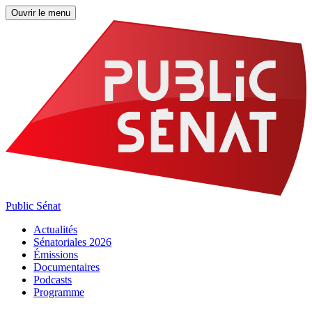
Ouvrir le menu
Public Sénat
Actualités
Sénatoriales 2026
Émissions
Documentaires
Podcasts
Programme