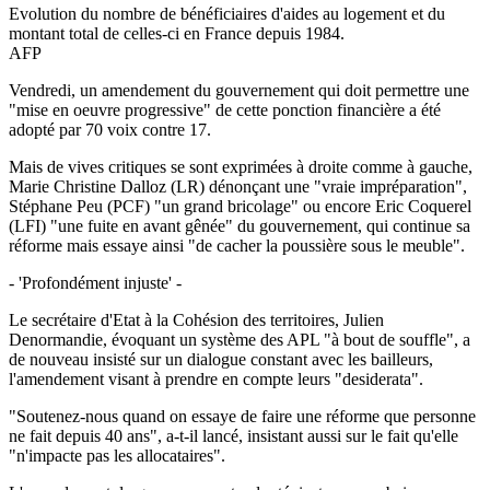
Evolution du nombre de bénéficiaires d'aides au logement et du
montant total de celles-ci en France depuis 1984.
AFP
Vendredi, un amendement du gouvernement qui doit permettre une
"mise en oeuvre progressive" de cette ponction financière a été
adopté par 70 voix contre 17.
Mais de vives critiques se sont exprimées à droite comme à gauche,
Marie Christine Dalloz (LR) dénonçant une "vraie impréparation",
Stéphane Peu (PCF) "un grand bricolage" ou encore Eric Coquerel
(LFI) "une fuite en avant gênée" du gouvernement, qui continue sa
réforme mais essaye ainsi "de cacher la poussière sous le meuble".
- 'Profondément injuste' -
Le secrétaire d'Etat à la Cohésion des territoires, Julien
Denormandie, évoquant un système des APL "à bout de souffle", a
de nouveau insisté sur un dialogue constant avec les bailleurs,
l'amendement visant à prendre en compte leurs "desiderata".
"Soutenez-nous quand on essaye de faire une réforme que personne
ne fait depuis 40 ans", a-t-il lancé, insistant aussi sur le fait qu'elle
"n'impacte pas les allocataires".