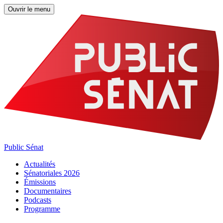
Ouvrir le menu
Public Sénat
Actualités
Sénatoriales 2026
Émissions
Documentaires
Podcasts
Programme