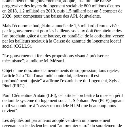
L'amendement du gouvernement, adopté, instaure une baisse
progressive des loyers du logement social: de 800 millions d'euros
en 2018, 1,2 milliard en 2019, puis 1,5 milliard par an à compter de
2020, pour compenser une baisse des APL équivalente.
Mais l'économie budgétaire annuelle de 1,5 milliard d'euros visée
par le gouvernement pour les bailleurs sociaux doit être atteinte dès
l'an prochain grâce à une hausse, en parallèle, de la cotisation versée
par les bailleurs sociaux à la Caisse de garantie du logement locatif
social (CGLLS).
"Le gouvernement fera des propositions visant à préciser ce
mécanisme", a indiqué M. Mézard.
Objet d'une douzaine d'amendements de suppression, tous rejetés,
l'article 52 a "fait l'unanimité contre lui, tellement il est
profondément injuste" a affirmé l'ex-ministre du Logement, Sylvia
Pinel (PRG).
Pour Clémentine Autain (LFI), cet article "orchestre la mise en péril
de tout le système du logement social", Stéphane Peu (PCF) jugeant
qu'il va conduire à "casser un modèle HLM que beaucoup nous
envient".
Les députés ont par ailleurs adopté vendredi un amendement
revenant sur le déclenchement "au premier euro" du supplément de