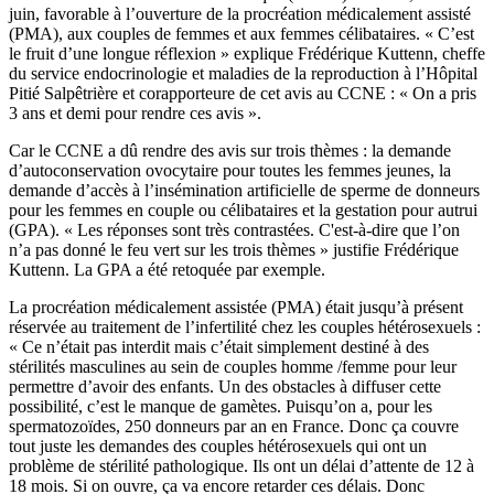
juin, favorable à l’ouverture de la procréation médicalement assisté
(PMA), aux couples de femmes et aux femmes célibataires. « C’est
le fruit d’une longue réflexion » explique Frédérique Kuttenn, cheffe
du service endocrinologie et maladies de la reproduction à l’Hôpital
Pitié Salpêtrière et corapporteure de cet avis au CCNE : « On a pris
3 ans et demi pour rendre ces avis ».
Car le CCNE a dû rendre des avis sur trois thèmes : la demande
d’autoconservation ovocytaire pour toutes les femmes jeunes, la
demande d’accès à l’insémination artificielle de sperme de donneurs
pour les femmes en couple ou célibataires et la gestation pour autrui
(GPA). « Les réponses sont très contrastées. C'est-à-dire que l’on
n’a pas donné le feu vert sur les trois thèmes » justifie Frédérique
Kuttenn. La GPA a été retoquée par exemple.
La procréation médicalement assistée (PMA) était jusqu’à présent
réservée au traitement de l’infertilité chez les couples hétérosexuels :
« Ce n’était pas interdit mais c’était simplement destiné à des
stérilités masculines au sein de couples homme /femme pour leur
permettre d’avoir des enfants. Un des obstacles à diffuser cette
possibilité, c’est le manque de gamètes. Puisqu’on a, pour les
spermatozoïdes, 250 donneurs par an en France. Donc ça couvre
tout juste les demandes des couples hétérosexuels qui ont un
problème de stérilité pathologique. Ils ont un délai d’attente de 12 à
18 mois. Si on ouvre, ça va encore retarder ces délais. Donc