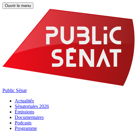
Ouvrir le menu
Public Sénat
Actualités
Sénatoriales 2026
Émissions
Documentaires
Podcasts
Programme