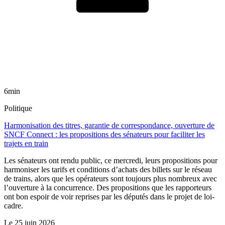
6min
Politique
Harmonisation des titres, garantie de correspondance, ouverture de
SNCF Connect : les propositions des sénateurs pour faciliter les
trajets en train
Les sénateurs ont rendu public, ce mercredi, leurs propositions pour
harmoniser les tarifs et conditions d’achats des billets sur le réseau
de trains, alors que les opérateurs sont toujours plus nombreux avec
l’ouverture à la concurrence. Des propositions que les rapporteurs
ont bon espoir de voir reprises par les députés dans le projet de loi-
cadre.
Le
25 juin 2026