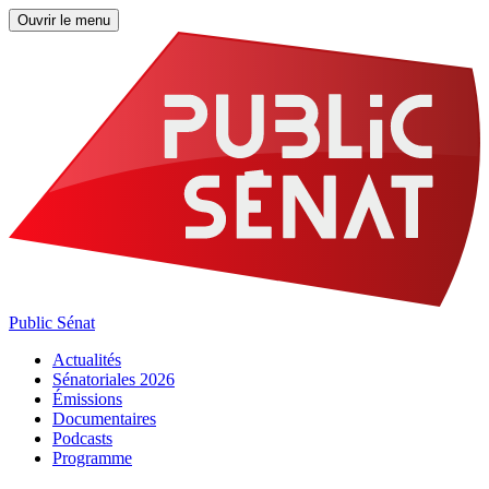
Ouvrir le menu
Public Sénat
Actualités
Sénatoriales 2026
Émissions
Documentaires
Podcasts
Programme