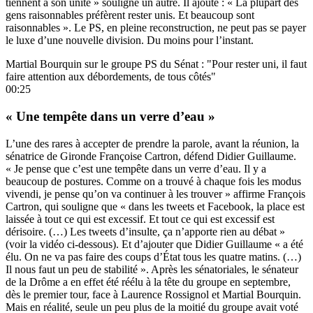
tiennent à son unité » souligne un autre. Il ajoute : « La plupart des
gens raisonnables préfèrent rester unis. Et beaucoup sont
raisonnables ». Le PS, en pleine reconstruction, ne peut pas se payer
le luxe d’une nouvelle division. Du moins pour l’instant.
Martial Bourquin sur le groupe PS du Sénat : "Pour rester uni, il faut
faire attention aux débordements, de tous côtés"
00:25
« Une tempête dans un verre d’eau »
L’une des rares à accepter de prendre la parole, avant la réunion, la
sénatrice de Gironde Françoise Cartron, défend Didier Guillaume.
« Je pense que c’est une tempête dans un verre d’eau. Il y a
beaucoup de postures. Comme on a trouvé à chaque fois les modus
vivendi, je pense qu’on va continuer à les trouver » affirme François
Cartron, qui souligne que « dans les tweets et Facebook, la place est
laissée à tout ce qui est excessif. Et tout ce qui est excessif est
dérisoire. (…) Les tweets d’insulte, ça n’apporte rien au débat »
(voir la vidéo ci-dessous). Et d’ajouter que Didier Guillaume « a été
élu. On ne va pas faire des coups d’État tous les quatre matins. (…)
Il nous faut un peu de stabilité ». Après les sénatoriales, le sénateur
de la Drôme a en effet été réélu à la tête du groupe en septembre,
dès le premier tour, face à Laurence Rossignol et Martial Bourquin.
Mais en réalité, seule un peu plus de la moitié du groupe avait voté