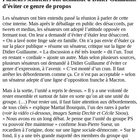
d’éviter ce genre de propos
Les sénateurs ont bien entendu passé la réunion à parler de cette
crise interne. Mais après le déballage en public des désaccords, par
tweets et medias, les sénateurs ont adopté l’attitude opposée en
fermant tout. On leur a demandé d’éviter d’étaler leur désaccord.
« On a lavé notre linge sale en famille. On n’a pas envie d’étaler ça
sur la place publique » résume un sénateur, critique sur la ligne de
Didier Guillaume. « La discussion a été très lourde » dit l’un. Tout
en restant « cordiale » ajoute un autre. Mais selon plusieurs sources,
plusieurs sénateurs ont demandé à Didier Guillaume d’éviter ce
genre d’expression, à l’avenir. « C’est monté d’un cran. Il faut
arrêter les débordements comme ça. Ce n’est pas acceptable » selon
un sénateur adepte d’une ligne d’opposition franche à Macron.
Mais à la sortie, l’unité a repris le dessus. « Il y a une volonté de
rester ensemble et surtout de faire en sorte qu’on ait une unité du
groupe. (…) Pour rester uni, il faut faire attention aux débordements,
de tous côtés » explique Martial Bourquin, l’un des rares à parler
(
voir la vidéo ci-dessous, images Samia Dechir et Cécile Sixou
).
« Nous avons eu un long débat. Je pense que l’unité du groupe PS
va pouvoir être maintenue » confirme Jean-Pierre Sueur, un
rocardien à l’origine, donc sur une ligne sociale-démocrate. « Sur le
fond, il y a une très grande majorité des membres du groupe qui