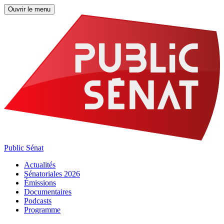
Ouvrir le menu
Public Sénat
Actualités
Sénatoriales 2026
Émissions
Documentaires
Podcasts
Programme