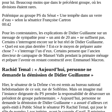
pour lui. Beaucoup moins que dans le précédent groupe, où les
divisions étaient rares.
Polémique au groupe PS du Sénat « Une tempête dans un verre
d’eau » selon la sénatrice Françoise Cartron
00:42
Pour les contestataires, les explications de Didier Guillaume sur un
message de sympathie pour « un ami de 20 ans » ne suffisent pas.
Certains s’interrogent encore sur le but réel de Didier Guillaume.
« Quel est son plan derrière ? Est-ce le moyen de préparer autre
chose ? » s’interroge l’un d’eux. Certains pensent que l’ancien
directeur de campagne de Manuel Valls pendant la primaire ménage
et prépare l’avenir en restant constructif avec Emmanuel Macron.
Rachid Temal : « Aujourd’hui, personne ne
demande la démission de Didier Guillaume »
Hier, le sénateur de la Drôme s’en est remis au bureau national
hebdomadaire de ce soir, rue de Solférino. Mais on imagine mal
l’instance dirigeante du PS prendre la responsabilité de désavouer un
président de groupe parlementaire. « Aujourd’hui, personne ne
demande la démission de Didier Guillaume » a assuré d’ailleurs cet
après-midi à Public Sénat le sénateur PS Rachid Temal, qui joue le
rôle de numéro 1 par intérim, avant le congrès d’avril. Il minimise