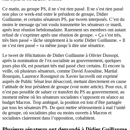
Ce matin, au groupe PS, il ne s’est rien passé. Il ne s’est rien passé
non plus ce week-end entre le président de groupe, Didier
Guillaume, et certains sénateurs PS, par tweets interposés. C’est du
moins le message qu’ont voulu transmettre les sénateurs ce mardi,
après leur réunion hebdomadaire. Rarement ses membres ont autant
refusé de s’exprimer après une réunion de groupe. « Ça s’est très,
très bien passé » lâche simplement à la sortie Didier Guillaume. « Il
ne s’est rien passé » va même jusqu’à dire une sénatrice.
Le
tweet
de félicitations de Didier Guillaume à Olivier Dussopt,
après la nomination de l’ex-socialiste au gouvernement, quelques
jours plus tôt, est pourtant très mal passé chez certains. Et encore la
veille, où plusieurs sénateurs, comme David Assouline, Martial
Bourquin, Laurence Rossignol ou Xavier Iacovelli ont exprimé
auprès de Public Sénat leur désaccord, mettant directement en cause
l’attitude de leur président de groupe (
voir notre article
). Pour eux, il
n’est pas possible de saluer ce transfert du PS au gouvernement, au
moment même où les sénateurs socialistes s’opposent en séance au
budget Macron. Trop ambiguë, la position est loin d’être partagée
par tous les sénateurs PS. De quoi mettre sérieusement à mal l’unité
du groupe, où socialistes plus ou moins ouverts à Macron et
socialistes clairement dans l’opposition, cohabitent.
Plusieurs sénateurs ont demandé à Didier Guillaume