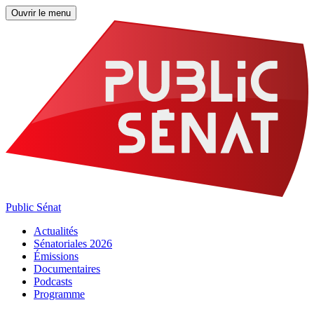
Ouvrir le menu
Public Sénat
Actualités
Sénatoriales 2026
Émissions
Documentaires
Podcasts
Programme