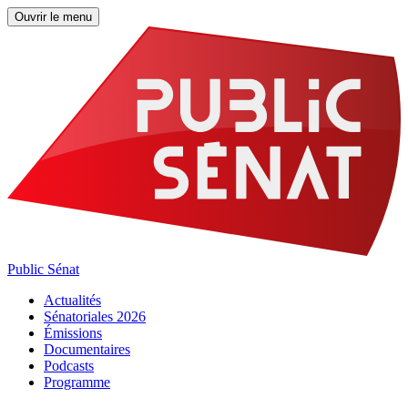
Ouvrir le menu
Public Sénat
Actualités
Sénatoriales 2026
Émissions
Documentaires
Podcasts
Programme