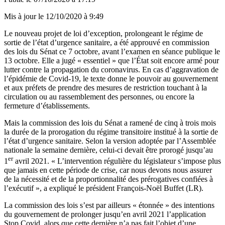
Mis à jour le
12/10/2020 à 9:49
Le nouveau projet de loi d’exception,
prolongeant le régime de
sortie de l’état d’urgence sanitaire, a été approuvé en commission
des lois du Sénat ce 7 octobre, avant l’examen en séance publique le
13 octobre. Elle a jugé « essentiel » que
l’État soit encore armé pour
lutter contre la propagation du coronavirus. En cas d’aggravation de
l’épidémie de Covid-19, le texte donne le pouvoir au gouvernement
et aux préfets de prendre des mesures de restriction touchant à la
circulation ou au rassemblement des personnes, ou encore la
fermeture d’établissements.
Mais la commission des lois du Sénat a ramené de cinq à trois mois
la durée de la prorogation du régime transitoire institué à la sortie de
l’état d’urgence sanitaire. Selon la version adoptée par l’Assemblée
nationale la semaine dernière, celui-ci devait être prorogé jusqu’au
er
1
avril 2021. « L’intervention régulière du législateur s’impose plus
que jamais en cette période de crise, car nous devons nous assurer
de la nécessité et de la proportionnalité des prérogatives confiées à
l’exécutif », a expliqué le président François-Noël Buffet (LR).
La commission des lois s’est par ailleurs « étonnée » des intentions
du gouvernement de prolonger jusqu’en avril 2021 l’application
Stop Covid, alors que cette dernière n’a pas fait l’objet d’une