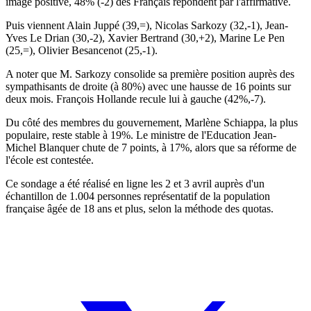
image positive, 48% (-2) des Français répondent par l'affirmative.
Puis viennent Alain Juppé (39,=), Nicolas Sarkozy (32,-1), Jean-
Yves Le Drian (30,-2), Xavier Bertrand (30,+2), Marine Le Pen
(25,=), Olivier Besancenot (25,-1).
A noter que M. Sarkozy consolide sa première position auprès des
sympathisants de droite (à 80%) avec une hausse de 16 points sur
deux mois. François Hollande recule lui à gauche (42%,-7).
Du côté des membres du gouvernement, Marlène Schiappa, la plus
populaire, reste stable à 19%. Le ministre de l'Education Jean-
Michel Blanquer chute de 7 points, à 17%, alors que sa réforme de
l'école est contestée.
Ce sondage a été réalisé en ligne les 2 et 3 avril auprès d'un
échantillon de 1.004 personnes représentatif de la population
française âgée de 18 ans et plus, selon la méthode des quotas.