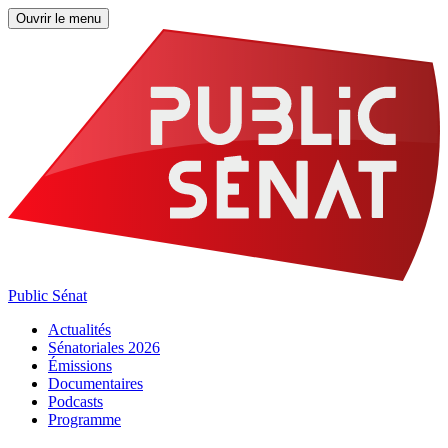
Ouvrir le menu
Public Sénat
Actualités
Sénatoriales 2026
Émissions
Documentaires
Podcasts
Programme