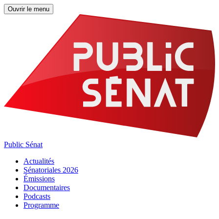
Ouvrir le menu
Public Sénat
Actualités
Sénatoriales 2026
Émissions
Documentaires
Podcasts
Programme