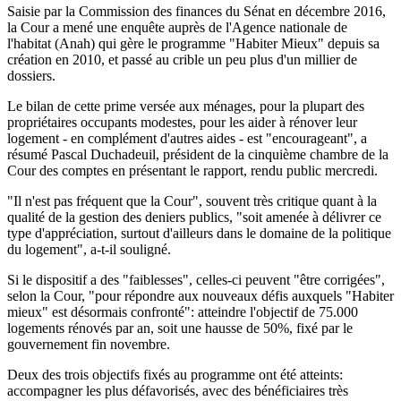
Saisie par la Commission des finances du Sénat en décembre 2016,
la Cour a mené une enquête auprès de l'Agence nationale de
l'habitat (Anah) qui gère le programme "Habiter Mieux" depuis sa
création en 2010, et passé au crible un peu plus d'un millier de
dossiers.
Le bilan de cette prime versée aux ménages, pour la plupart des
propriétaires occupants modestes, pour les aider à rénover leur
logement - en complément d'autres aides - est "encourageant", a
résumé Pascal Duchadeuil, président de la cinquième chambre de la
Cour des comptes en présentant le rapport, rendu public mercredi.
"Il n'est pas fréquent que la Cour", souvent très critique quant à la
qualité de la gestion des deniers publics, "soit amenée à délivrer ce
type d'appréciation, surtout d'ailleurs dans le domaine de la politique
du logement", a-t-il souligné.
Si le dispositif a des "faiblesses", celles-ci peuvent "être corrigées",
selon la Cour, "pour répondre aux nouveaux défis auxquels "Habiter
mieux" est désormais confronté": atteindre l'objectif de 75.000
logements rénovés par an, soit une hausse de 50%, fixé par le
gouvernement fin novembre.
Deux des trois objectifs fixés au programme ont été atteints:
accompagner les plus défavorisés, avec des bénéficiaires très