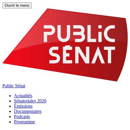
Ouvrir le menu
Public Sénat
Actualités
Sénatoriales 2026
Émissions
Documentaires
Podcasts
Programme