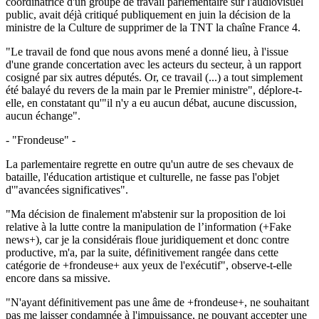
coordinatrice d'un groupe de travail parlementaire sur l'audiovisuel
public, avait déjà critiqué publiquement en juin la décision de la
ministre de la Culture de supprimer de la TNT la chaîne France 4.
"Le travail de fond que nous avons mené a donné lieu, à l'issue
d'une grande concertation avec les acteurs du secteur, à un rapport
cosigné par six autres députés. Or, ce travail (...) a tout simplement
été balayé du revers de la main par le Premier ministre", déplore-t-
elle, en constatant qu'"il n'y a eu aucun débat, aucune discussion,
aucun échange".
- "Frondeuse" -
La parlementaire regrette en outre qu'un autre de ses chevaux de
bataille, l'éducation artistique et culturelle, ne fasse pas l'objet
d'"avancées significatives".
"Ma décision de finalement m'abstenir sur la proposition de loi
relative à la lutte contre la manipulation de l’information (+Fake
news+), car je la considérais floue juridiquement et donc contre
productive, m'a, par la suite, définitivement rangée dans cette
catégorie de +frondeuse+ aux yeux de l'exécutif", observe-t-elle
encore dans sa missive.
"N'ayant définitivement pas une âme de +frondeuse+, ne souhaitant
pas me laisser condamnée à l'impuissance, ne pouvant accepter une