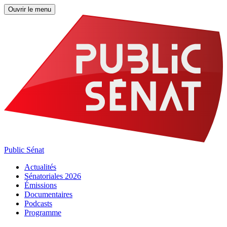
Ouvrir le menu
Public Sénat
Actualités
Sénatoriales 2026
Émissions
Documentaires
Podcasts
Programme