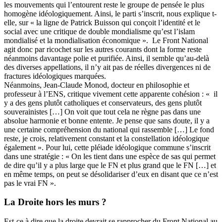
les mouvements qui l’entourent reste le groupe de pensée le plus
homogène idéologiquement. Ainsi, le parti s’inscrit, nous explique t-
elle, sur « la ligne de Patrick Buisson qui conçoit l’identité et le
social avec une critique de double mondialisme qu’est l’islam
mondialisé et la mondialisation économique ». Le Front National
agit donc par ricochet sur les autres courants dont la forme reste
néanmoins davantage polie et purifiée. Ainsi, il semble qu’au-delà
des diverses appellations, il n’y ait pas de réelles divergences ni de
fractures idéologiques marquées.
Néanmoins, Jean-Claude Monod, docteur en philosophie et
professeur à l’ENS, critique vivement cette apparente cohésion : « il
y a des gens plutôt catholiques et conservateurs, des gens plutôt
souverainistes […] On voit que tout cela ne règne pas dans une
absolue harmonie et bonne entente. Je pense que sans doute, il y a
une certaine compréhension du national qui rassemble […] Le fond
reste, je crois, relativement constant et la constellation idéologique
également ». Pour lui, cette pléiade idéologique commune s’inscrit
dans une stratégie : « On les tient dans une espèce de sas qui permet
de dire qu’il y a plus large que le FN et plus grand que le FN […] et
en même temps, on peut se désolidariser d’eux en disant que ce n’est
pas le vrai FN ».
La Droite hors les murs ?
Est-ce à dire que la droite devrait se rapprocher du Front National au