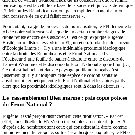
par exemple est la cellule de base de la société et qui considèrent que
l’UMP ou les Républicains n’ont pas rempli leur mandat et n’ont
rien conservé de ce qu’il fallait conserver ».
Pour autant, malgré le processus de normalisation, le FN demeure la
« bête noire sulfureuse » à laquelle un certain nombre de gens de
droite refuse encore de s’associer. C’est ce qu’explique Eugénie
Bastié, journaliste et essayiste au Figaro et co-fondatrice de la revue
d’Ecologie Limite : « Il y a une indéniable proximité idéologique
entre la droite des Républicains et le Front National. Il y a
l’épaisseur d’une feuille de papier à cigarette entre le discours de
Laurent Wauquiez et le discours du Front National aujourd’hui […]
Ce qui est hallucinant dans le paysage politique français c’est
justement qu’il y ait toujours cette espèce de cordon sanitaire
absolument hermétique entre le Front National et les autres partis
alors que les proximités idéologiques sont là dans les discours ».
Le rassemblement Bleu marine : pâle copie policée
du Front National ?
Eugénie Bastié perçoit distinctement cette droitisation. « Par cet
effet, nous dit-elle, le FN s’est retrouvé plus au centre du jeu ». Si
d’après elle, nombreux sont ceux qui considèrent la droite comme
un mouvement hétérogène, sorte d’ « auberge espagnole », le FN et