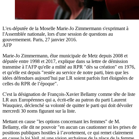
L'ex-députée de la Moselle Marie-Jo Zimmermann s'exprimant à
l'Assemblée nationale, lors d'une session de questions au
gouvernement. Paris, 27 janvier 2016.
AFP
Marie-Jo Zimmermann, élue municipale de Metz depuis 2008 et
députée entre 1998 et 2017, explique dans sa lettre de démission
transmise à l'AFP qu'elle a milité au RPR "dès sa création" en 1976,
et qu'elle est depuis "restée au service de notre parti, bien que les
idées défendues aujourd’hui par LR soient parfois fort éloignées de
celles du RPR de l’époque".
C'est la désignation de François-Xavier Bellamy comme tête de liste
LR aux Européennes qui a, écrit-elle au patron du parti Laurent
Wauquiez, déclenché sa volonté de quitter le parti qui doit dévoiler
mercredi 30 noms figurant sur la liste.
Mettant en cause "les options concernant les femmes" de M.
Bellamy, elle dit ne pouvoir "en aucun cas cautionner ni les prises de
positions publiques hostiles à l’avortement, ce qui remet clairement
en cause la loi Veil, ni une vision archaïque de la place de la femme