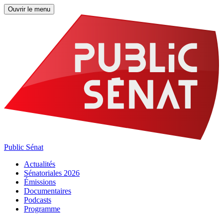
Ouvrir le menu
Public Sénat
Actualités
Sénatoriales 2026
Émissions
Documentaires
Podcasts
Programme