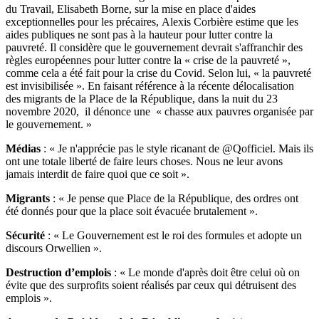
du Travail, Elisabeth Borne, sur la mise en place d'aides
exceptionnelles pour les précaires, Alexis Corbière estime que les
aides publiques ne sont pas à la hauteur pour lutter contre la
pauvreté. Il considère que le gouvernement devrait s'affranchir des
règles européennes pour lutter contre la « crise de la pauvreté »,
comme cela a été fait pour la crise du Covid. Selon lui, « la pauvreté
est invisibilisée ». En faisant référence à la récente délocalisation
des migrants de la Place de la République, dans la nuit du 23
novembre 2020, il dénonce une « chasse aux pauvres organisée par
le gouvernement. »
Médias
: « Je n'apprécie pas
le style ricanant
de
@Qofficiel
. Mais ils
ont une totale liberté de faire leurs choses. Nous ne leur avons
jamais interdit de faire quoi que ce soit ».
Migrants
: « Je pense que Place de la République, des ordres ont
été donnés pour que la place soit évacuée brutalement ».
Sécurité
: « Le Gouvernement est le roi des formules et adopte un
discours Orwellien ».
Destruction d’emplois
: « Le monde d'après doit être celui où on
évite que des surprofits soient réalisés par ceux qui détruisent des
emplois ».