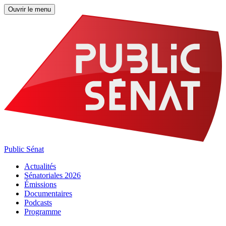
Ouvrir le menu
Public Sénat
Actualités
Sénatoriales 2026
Émissions
Documentaires
Podcasts
Programme