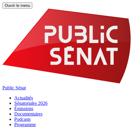
Ouvrir le menu
Public Sénat
Actualités
Sénatoriales 2026
Émissions
Documentaires
Podcasts
Programme