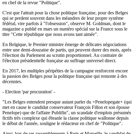
en chef de la revue "Politique".
C'est que l'attrait pour la chose politique française, pour des Belges
qui se perdent souvent dans les méandres de leur propre système
fédéral, vire parfois à "l'obsession", observe M. Goldman, dont le
magazine a publié en mars un numéro spécial sur la France sous le
titre "Cette république que nous avons tant aimée".
En Belgique, le Premier ministre émerge de délicates négociations
entre une demi-douzaine de partis, qui peuvent durer des mois, après
l'élection du Parlement au scrutin proportionnel. Au contraire de
l'élection présidentielle française au suffrage universel direct.
En 2017, les multiples péripéties de la campagne renforcent encore
la passion des Belges pour la politique française qui remonte à des
décennies.
- Election 'par procuration' -
"Les Belges entendent presque autant parler du +Penelopegate+ (qui
met en cause le candidat conservateur François Fillon et son épouse
Penelope) que de l'affaire Publifin", un scandale d'emplois présumés
fictifs très complexe qui ébranle la classe politique wallonne depuis
le début de l'année, souligne le rédacteur en chef de "Politique".
Ainsi, lors de ses rassemblements à Paris et Marseille, le candidat de