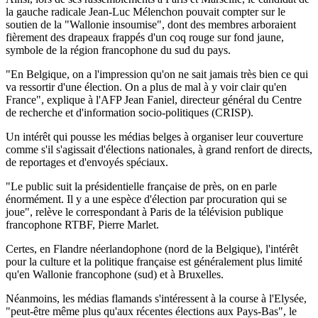
la gauche radicale Jean-Luc Mélenchon pouvait compter sur le
soutien de la "Wallonie insoumise", dont des membres arboraient
fièrement des drapeaux frappés d'un coq rouge sur fond jaune,
symbole de la région francophone du sud du pays.
"En Belgique, on a l'impression qu'on ne sait jamais très bien ce qui
va ressortir d'une élection. On a plus de mal à y voir clair qu'en
France", explique à l'AFP Jean Faniel, directeur général du Centre
de recherche et d'information socio-politiques (CRISP).
Un intérêt qui pousse les médias belges à organiser leur couverture
comme s'il s'agissait d'élections nationales, à grand renfort de directs,
de reportages et d'envoyés spéciaux.
"Le public suit la présidentielle française de près, on en parle
énormément. Il y a une espèce d'élection par procuration qui se
joue", relève le correspondant à Paris de la télévision publique
francophone RTBF, Pierre Marlet.
Certes, en Flandre néerlandophone (nord de la Belgique), l'intérêt
pour la culture et la politique française est généralement plus limité
qu'en Wallonie francophone (sud) et à Bruxelles.
Néanmoins, les médias flamands s'intéressent à la course à l'Elysée,
"peut-être même plus qu'aux récentes élections aux Pays-Bas", le