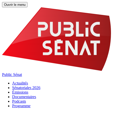
Ouvrir le menu
Public Sénat
Actualités
Sénatoriales 2026
Émissions
Documentaires
Podcasts
Programme