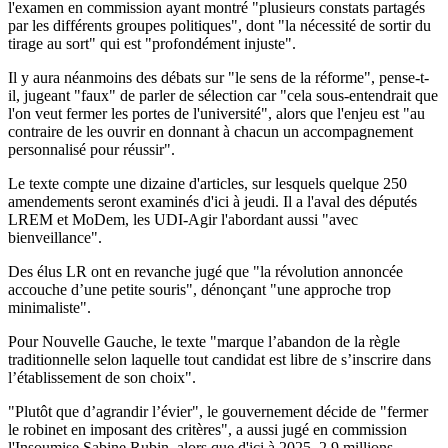
l'examen en commission ayant montré "plusieurs constats partagés
par les différents groupes politiques", dont "la nécessité de sortir du
tirage au sort" qui est "profondément injuste".
Il y aura néanmoins des débats sur "le sens de la réforme", pense-t-
il, jugeant "faux" de parler de sélection car "cela sous-entendrait que
l'on veut fermer les portes de l'université", alors que l'enjeu est "au
contraire de les ouvrir en donnant à chacun un accompagnement
personnalisé pour réussir".
Le texte compte une dizaine d'articles, sur lesquels quelque 250
amendements seront examinés d'ici à jeudi. Il a l'aval des députés
LREM et MoDem, les UDI-Agir l'abordant aussi "avec
bienveillance".
Des élus LR ont en revanche jugé que "la révolution annoncée
accouche d’une petite souris", dénonçant "une approche trop
minimaliste".
Pour Nouvelle Gauche, le texte "marque l’abandon de la règle
traditionnelle selon laquelle tout candidat est libre de s’inscrire dans
l’établissement de son choix".
"Plutôt que d’agrandir l’évier", le gouvernement décide de "fermer
le robinet en imposant des critères", a aussi jugé en commission
l'Insoumise Sabine Rubin, alors que d'ici à 2025, 2,9 millions