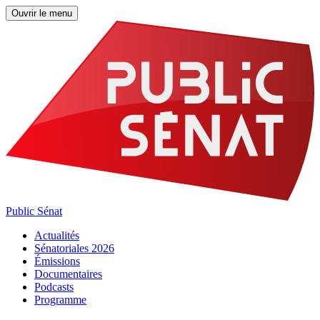
Ouvrir le menu
Public Sénat
Actualités
Sénatoriales 2026
Émissions
Documentaires
Podcasts
Programme