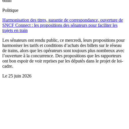
6min
Politique
Harmonisation des titres, garantie de correspondance, ouverture de
SNCF Connect : les propositions des sénateurs pour faciliter les
trajets en train
Les sénateurs ont rendu public, ce mercredi, leurs propositions pour
harmoniser les tarifs et conditions d’achats des billets sur le réseau
de trains, alors que les opérateurs sont toujours plus nombreux avec
l’ouverture à la concurrence. Des propositions que les rapporteurs
ont bon espoir de voir reprises par les députés dans le projet de loi-
cadre.
Le
25 juin 2026