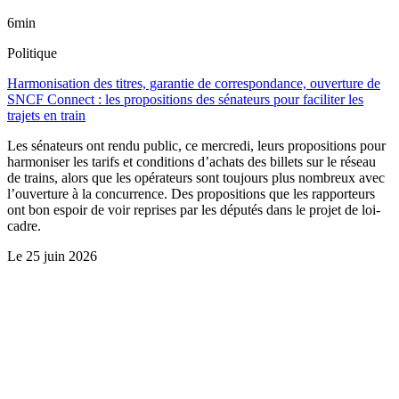
6min
Politique
Harmonisation des titres, garantie de correspondance, ouverture de
SNCF Connect : les propositions des sénateurs pour faciliter les
trajets en train
Les sénateurs ont rendu public, ce mercredi, leurs propositions pour
harmoniser les tarifs et conditions d’achats des billets sur le réseau
de trains, alors que les opérateurs sont toujours plus nombreux avec
l’ouverture à la concurrence. Des propositions que les rapporteurs
ont bon espoir de voir reprises par les députés dans le projet de loi-
cadre.
Le
25 juin 2026