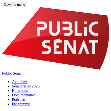
Ouvrir le menu
Public Sénat
Actualités
Sénatoriales 2026
Émissions
Documentaires
Podcasts
Programme