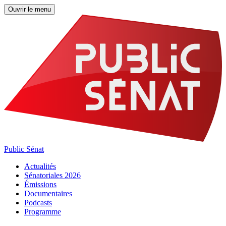
Ouvrir le menu
Public Sénat
Actualités
Sénatoriales 2026
Émissions
Documentaires
Podcasts
Programme