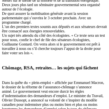
Medef sur le thème de la sobriété et de la transition énergétique.
Deux jours plus tard un séminaire gouvernemental sera organisé
autour de l’écologie.
De quoi assurer la mobilisation générale avant la session
parlementaire qui s’ouvrira le 3 octobre prochain. Avec un
programme chargé.
L’un des premiers textes soumis aux députés et aux sénateurs devrait
être consacré
aux énergies renouvelables
.
Un sujet très attendu du côté des écologistes. « Ce texte sera un test
pour nous, confie le chef de file des sénateurs écologistes,
Guillaume Gontard. On verra alors si le gouvernement est prêt à
travailler à nous ou s’il cherche toujours l’appui de la droite pour
faire voter ses lois ».
Chômage, RSA, retraites… les sujets qui fâchent
Dans la quête du « plein-emploi » affichée par Emmanuel Macron,
le dossier de la réforme de l’assurance-chômage s’annonce
animé.
Le gouvernement veut encore durcir les règles
d’indemnisation des demandeurs d’emploi. Le ministre du Travail,
Olivier Dussopt, a annoncé sa volonté de
s’inspirer du
modèle
canadien
pour indemniser plus ou moins bien et plus ou moins
longtemps les demandeurs d’emploi selon le taux de chômage