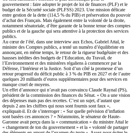
gouvernement : faire adopter le projet de loi de finances (PLF) et le
budget de la Sécurité sociale (PLFSS) 2023. Une mission délicate
entre gestion de la dette (114,5 % du PIB) et préservation du pouvoir
d’achat des Français. Mais également entre la volonté de la droite,
notamment sénatoriale, d’être garante de la bonne tenue des comptes
publics et de la gauche qui sera attentive à la protection des services
publics.
Au cœur de l’été, dans une interview aux Echos, Gabriel Attal, le
ministre des Comptes publics, a tenté un numéro d’équilibriste en
annonçant, en même temps, le retour de la rigueur budgétaire et des
hausses inédites des budgets de l’Education, du Travail, de
l’Environnement et des ministères régaliens à commencer par la
Défense, l’Intérieur et la Justice. Soit d’un côté la promesse d’un
retour progressif du
déficit public à 3 % du PIB en 2027
et de l’autre
quelques 20 milliards d’euros supplémentaires pour des services en
manque cruel de moyens.
Un effet d’annonce qui n’avait pas convaincu Claude Raynal (PS),
président de la commission des finances du Sénat. « On a une vision
des dépenses mais pas des recettes. C’est un sujet, d’autant que
depuis 2 ans les chiffres qui nous sont fournis sont faux »,
expliquait-il. Et de s’interroger : « Sur quelle prévision d’inflation
sont basées ces annonces ? » Néanmoins, le sénateur de Haute-
Garonne avait perçu dans la « communication » du ministre Attal le
« changement de ton du gouvernement » et la « volonté de partager
des éléments en amont de l’examen du texte ». Assez pour éviter le