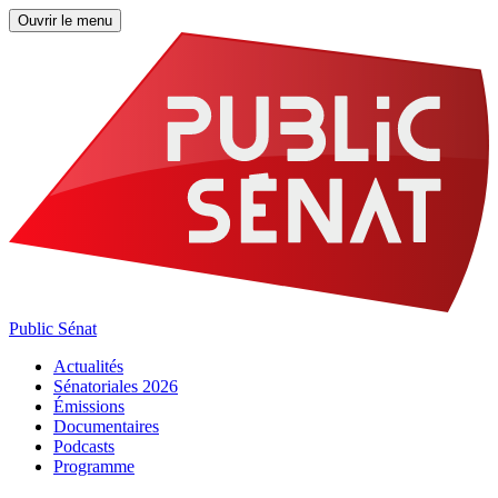
Ouvrir le menu
Public Sénat
Actualités
Sénatoriales 2026
Émissions
Documentaires
Podcasts
Programme