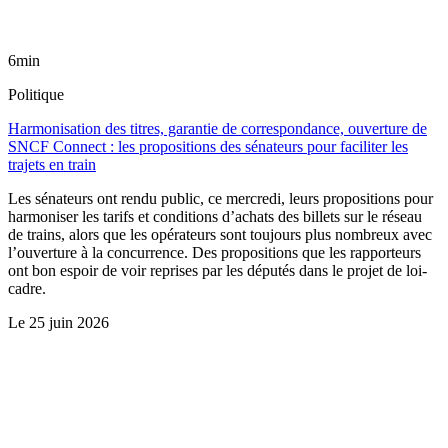
6min
Politique
Harmonisation des titres, garantie de correspondance, ouverture de
SNCF Connect : les propositions des sénateurs pour faciliter les
trajets en train
Les sénateurs ont rendu public, ce mercredi, leurs propositions pour
harmoniser les tarifs et conditions d’achats des billets sur le réseau
de trains, alors que les opérateurs sont toujours plus nombreux avec
l’ouverture à la concurrence. Des propositions que les rapporteurs
ont bon espoir de voir reprises par les députés dans le projet de loi-
cadre.
Le
25 juin 2026