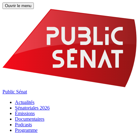
Ouvrir le menu
Public Sénat
Actualités
Sénatoriales 2026
Émissions
Documentaires
Podcasts
Programme