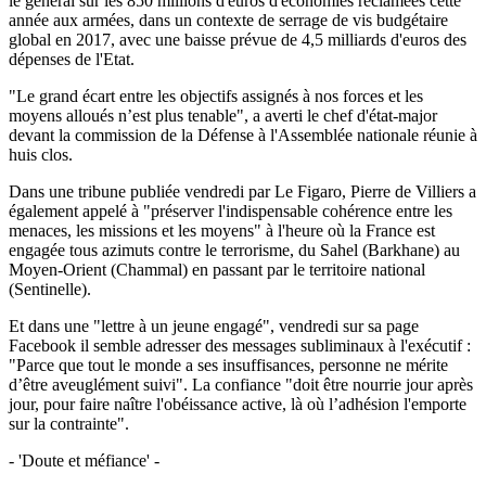
le général sur les 850 millions d'euros d'économies réclamées cette
année aux armées, dans un contexte de serrage de vis budgétaire
global en 2017, avec une baisse prévue de 4,5 milliards d'euros des
dépenses de l'Etat.
"Le grand écart entre les objectifs assignés à nos forces et les
moyens alloués n’est plus tenable", a averti le chef d'état-major
devant la commission de la Défense à l'Assemblée nationale réunie à
huis clos.
Dans une tribune publiée vendredi par Le Figaro, Pierre de Villiers a
également appelé à "préserver l'indispensable cohérence entre les
menaces, les missions et les moyens" à l'heure où la France est
engagée tous azimuts contre le terrorisme, du Sahel (Barkhane) au
Moyen-Orient (Chammal) en passant par le territoire national
(Sentinelle).
Et dans une "lettre à un jeune engagé", vendredi sur sa page
Facebook il semble adresser des messages subliminaux à l'exécutif :
"Parce que tout le monde a ses insuffisances, personne ne mérite
d’être aveuglément suivi". La confiance "doit être nourrie jour après
jour, pour faire naître l'obéissance active, là où l’adhésion l'emporte
sur la contrainte".
- 'Doute et méfiance' -