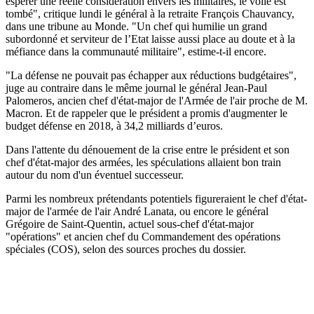
espérer une réelle considération envers les militaires, le voile est
tombé", critique lundi le général à la retraite François Chauvancy,
dans une tribune au Monde. "Un chef qui humilie un grand
subordonné et serviteur de l’Etat laisse aussi place au doute et à la
méfiance dans la communauté militaire", estime-t-il encore.
"La défense ne pouvait pas échapper aux réductions budgétaires",
juge au contraire dans le même journal le général Jean-Paul
Palomeros, ancien chef d'état-major de l'Armée de l'air proche de M.
Macron. Et de rappeler que le président a promis d'augmenter le
budget défense en 2018, à 34,2 milliards d’euros.
Dans l'attente du dénouement de la crise entre le président et son
chef d'état-major des armées, les spéculations allaient bon train
autour du nom d'un éventuel successeur.
Parmi les nombreux prétendants potentiels figureraient le chef d'état-
major de l'armée de l'air André Lanata, ou encore le général
Grégoire de Saint-Quentin, actuel sous-chef d'état-major
"opérations" et ancien chef du Commandement des opérations
spéciales (COS), selon des sources proches du dossier.