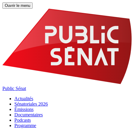
Ouvrir le menu
Public Sénat
Actualités
Sénatoriales 2026
Émissions
Documentaires
Podcasts
Programme