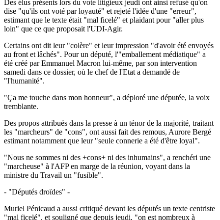
Des élus présents lors du vote litigieux jeudi ont ainsi refusé qu'on
dise "qu'ils ont voté par loyauté" et rejeté l'idée d'une "erreur",
estimant que le texte était "mal ficelé" et plaidant pour "aller plus
loin" que ce que proposait l'UDI-Agir.
Certains ont dit leur "colère" et leur impression "d'avoir été envoyés
au front et lâchés". Pour un député, l'"emballement médiatique" a
été créé par Emmanuel Macron lui-même, par son intervention
samedi dans ce dossier, où le chef de l'Etat a demandé de
"l'humanité".
"Ça me touche dans mon honneur", a déploré une députée, la voix
tremblante.
Des propos attribués dans la presse à un ténor de la majorité, traitant
les "marcheurs" de "cons", ont aussi fait des remous, Aurore Bergé
estimant notamment que leur "seule connerie a été d'être loyal".
"Nous ne sommes ni des +cons+ ni des inhumains", a renchéri une
"marcheuse" à l'AFP en marge de la réunion, voyant dans la
ministre du Travail un "fusible".
- "Députés droïdes" -
Muriel Pénicaud a aussi critiqué devant les députés un texte centriste
"mal ficelé", et souligné que depuis jeudi, "on est nombreux à