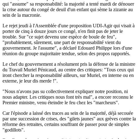
qui "assume" sa responsabilité: la majorité a tenté mardi de dénouer
la crise autour du congé de deuil d'un enfant qui sème la zizanie au
sein de la macronie.
Le rejet jeudi à l'Assemblée d'une proposition UDI-Agir qui visait à
porter de cinq à douze jours ce congé, n'en finit pas de jeter le
trouble. Sur "ce sujet devenu une espèce de boule de feu",
"probablement, sûrement, une part de responsabilité vient du
gouvernement. Je l'assume", a déclaré Edouard Philippe lors d'une
réunion du groupe majoritaire tendue, selon des propos rapportés.
Le chef du gouvernement a résolument pris la défense de la ministre
du Travail Muriel Pénicaud, au centre des critiques: "Tous ceux qui
iront chercher la responsabilité ailleurs, sur Muriel, en interne ou en
externe, je leur dis merde !".
"Nous n'avons pas su collectivement expliquer notre position, ni
nous adapter. Les critiques nous font très mal", a encore reconnu le
Premier ministre, venu éteindre le feu chez les "marcheurs".
Car l'épisode a laissé des traces au sein de la majorité, déjà secouée
par une succession de crises, des "gilets jaunes" aux grèves contre la
réforme des retraites, certains souffrant de passer pour de simples
"godillots".