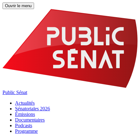
Ouvrir le menu
Public Sénat
Actualités
Sénatoriales 2026
Émissions
Documentaires
Podcasts
Programme