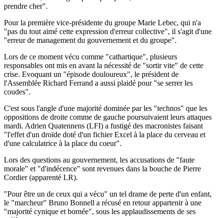
prendre cher".
Pour la première vice-présidente du groupe Marie Lebec, qui n'a
"pas du tout aimé cette expression d'erreur collective", il s'agit d'une
"erreur de management du gouvernement et du groupe".
Lors de ce moment vécu comme "cathartique", plusieurs
responsables ont mis en avant la nécessité de "sortir vite" de cette
crise. Evoquant un "épisode douloureux", le président de
l'Assemblée Richard Ferrand a aussi plaidé pour "se serrer les
coudes".
C'est sous l'angle d'une majorité dominée par les "technos" que les
oppositions de droite comme de gauche poursuivaient leurs attaques
mardi. Adrien Quatennens (LFI) a fustigé des macronistes faisant
"l'effet d'un droïde doté d'un fichier Excel à la place du cerveau et
d'une calculatrice à la place du coeur".
Lors des questions au gouvernement, les accusations de "faute
morale" et "d'indécence" sont revenues dans la bouche de Pierre
Cordier (apparenté LR).
"Pour être un de ceux qui a vécu" un tel drame de perte d'un enfant,
le "marcheur" Bruno Bonnell a récusé en retour appartenir à une
"majorité cynique et bornée", sous les applaudissements de ses