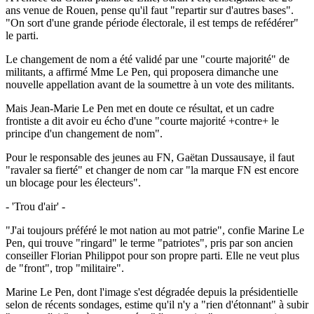
ans venue de Rouen, pense qu'il faut "repartir sur d'autres bases".
"On sort d'une grande période électorale, il est temps de refédérer"
le parti.
Le changement de nom a été validé par une "courte majorité" de
militants, a affirmé Mme Le Pen, qui proposera dimanche une
nouvelle appellation avant de la soumettre à un vote des militants.
Mais Jean-Marie Le Pen met en doute ce résultat, et un cadre
frontiste a dit avoir eu écho d'une "courte majorité +contre+ le
principe d'un changement de nom".
Pour le responsable des jeunes au FN, Gaëtan Dussausaye, il faut
"ravaler sa fierté" et changer de nom car "la marque FN est encore
un blocage pour les électeurs".
- 'Trou d'air' -
"J'ai toujours préféré le mot nation au mot patrie", confie Marine Le
Pen, qui trouve "ringard" le terme "patriotes", pris par son ancien
conseiller Florian Philippot pour son propre parti. Elle ne veut plus
de "front", trop "militaire".
Marine Le Pen, dont l'image s'est dégradée depuis la présidentielle
selon de récents sondages, estime qu'il n'y a "rien d'étonnant" à subir