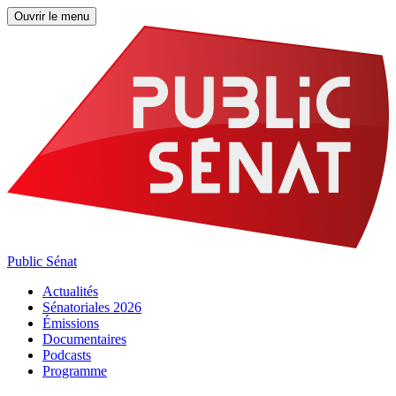
Ouvrir le menu
Public Sénat
Actualités
Sénatoriales 2026
Émissions
Documentaires
Podcasts
Programme