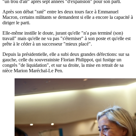
"un trou d'air" après sept années "d'expansion" pour son parti.
Après son débat "raté" entre les deux tours face à Emmanuel
Macron, certains militants se demandent si elle a encore la capacité à
diriger le parti.
Elle-même instille le doute, jurant qu'elle "n'a pas terminé (son)
travail" mais qu'elle ne va pas "s'éterniser" à son poste et qu'elle est
prête à le céder à un successeur "mieux placé".
Depuis la présidentielle, elle a subi deux grandes défections: sur sa
gauche, celle du souverainiste Florian Philippot, qui fustige un
congrès "de liquidation", et sur sa droite, la mise en retrait de sa
nièce Marion Maréchal-Le Pen.