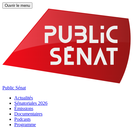
Ouvrir le menu
Public Sénat
Actualités
Sénatoriales 2026
Émissions
Documentaires
Podcasts
Programme