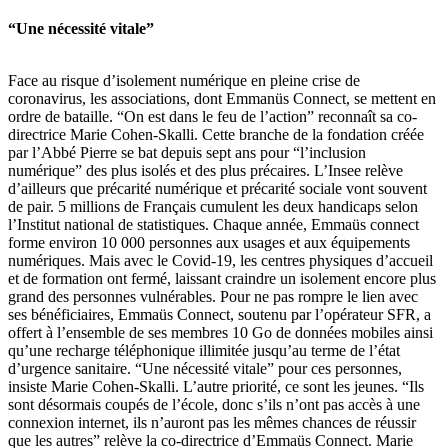
“
Une né
cessit
é
vitale
”
Face au risque d’isolement numérique en pleine crise de
coronavirus, les associations, dont Emmanüs Connect, se mettent en
ordre de bataille. “On est dans le feu de l’action” reconnaît sa co-
directrice Marie Cohen-Skalli. Cette branche de la fondation créée
par l’Abbé Pierre se bat depuis sept ans pour “l’inclusion
numérique” des plus isolés et des plus précaires. L’Insee relève
d’ailleurs que précarité numérique et précarité sociale vont souvent
de pair. 5 millions de Français cumulent les deux handicaps selon
l
’Institut national de statistiques.
Chaque année, Emmaüs connect
forme environ 10 000 personnes aux usages et aux équipements
numériques. Mais avec le Covid-19, les centres physiques d’accueil
et de formation ont fermé, laissant craindre un isolement encore plus
grand des personnes vulnérables. Pour ne pas rompre le lien avec
ses bénéficiaires, Emmaüs Connect, soutenu par l’opérateur SFR, a
offert à l’ensemble de ses membres 10 Go de données mobiles ainsi
qu’une recharge téléphonique illimitée jusqu’au terme de l’état
d’urgence sanitaire. “Une nécessité vitale” pour ces personnes,
insiste Marie Cohen-Skalli. L’autre priorité, ce sont les jeunes. “Ils
sont désormais coupés de l’école, donc s’ils n’ont pas accès à une
connexion internet, ils n’auront pas les mêmes chances de réussir
que les autres” relève la co-directrice d’Emmaüs Connect. Marie