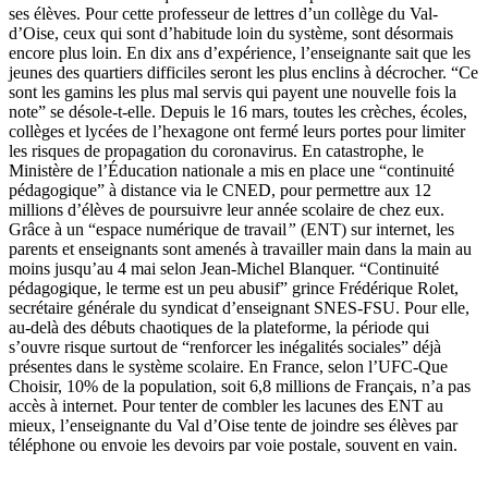
ses élèves. Pour cette professeur de lettres d’un collège du Val-
d’Oise, ceux qui sont d’habitude loin du système, sont désormais
encore plus loin. En dix ans d’expérience, l’enseignante sait que les
jeunes des quartiers difficiles seront les plus enclins à décrocher. “Ce
sont les gamins les plus mal servis qui payent une nouvelle fois la
note” se désole-t-elle. Depuis le 16 mars, toutes les crèches, écoles,
collèges et lycées de l’hexagone ont fermé leurs portes pour limiter
les risques de propagation du coronavirus. En catastrophe, le
Ministère de l’Éducation nationale a mis en place une “continuité
pédagogique” à distance via le CNED, pour permettre aux 12
millions d’élèves de poursuivre leur année scolaire de chez eux.
Grâce à un “espace numérique de travail
”
(ENT) sur internet, les
parents et enseignants sont amenés à travailler main dans la main au
moins jusqu’au 4 mai selon Jean-Michel Blanquer. “Continuité
pédagogique, le terme est un peu abusif” grince Frédérique Rolet,
secrétaire générale du syndicat d’enseignant SNES-FSU. Pour elle,
au-delà des débuts chaotiques de la plateforme, la période qui
s’ouvre risque surtout de
“renforcer les inégalités sociales” déjà
présentes dans le système scolaire. En France,
selon l’UFC-Que
Choisir
, 10% de la population, soit 6,8 millions de Français, n’a pas
accès à internet. Pour tenter de combler les lacunes des ENT au
mieux, l’enseignante du Val d’Oise tente de joindre ses élèves par
téléphone ou envoie les devoirs par voie postale, souvent en vain.