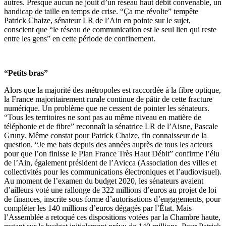
autres. Presque aucun ne jouit d’un réseau haut débit convenable, un
handicap de taille en temps de crise. “Ça me révolte” tempête
Patrick Chaize, sénateur LR de l’Ain en pointe sur le sujet,
conscient que “le réseau de communication est le seul lien qui reste
entre les gens” en cette période de confinement.
“
Petits bras
”
Alors que la majorité des métropoles est raccordée à la fibre optique,
la France majoritairement rurale continue de pâtir de cette fracture
numérique. Un problème que ne cessent de pointer les sénateurs.
“Tous les territoires ne sont pas au même niveau en matière de
téléphonie et de fibre” reconnaît la sénatrice LR de l’Aisne, Pascale
Gruny. Même constat pour Patrick Chaize, fin connaisseur de la
question. “Je me bats depuis des années auprès de tous les acteurs
pour que l’on finisse le
Plan France Très Haut Débit”
confirme l’élu
de l’Ain, également président de l’Avicca (Association des villes et
collectivités pour les communications électroniques et l’audiovisuel).
Au moment de l’examen du budget 2020
, les sénateurs
avaient
d’ailleurs voté une rallonge de 322 millions d’euros
au projet de loi
de finances, inscrite sous forme d’autorisations d’engagements, pour
compléter les 140 millions d’euros dégagés par l’État. Mais
l’Assemblée a retoqué ces dispositions votées par la Chambre haute,