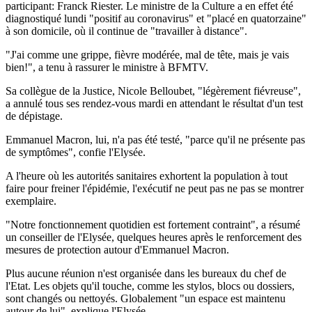
participant: Franck Riester. Le ministre de la Culture a en effet été
diagnostiqué lundi "positif au coronavirus" et "placé en quatorzaine"
à son domicile, où il continue de "travailler à distance".
"J'ai comme une grippe, fièvre modérée, mal de tête, mais je vais
bien!", a tenu à rassurer le ministre à BFMTV.
Sa collègue de la Justice, Nicole Belloubet, "légèrement fiévreuse",
a annulé tous ses rendez-vous mardi en attendant le résultat d'un test
de dépistage.
Emmanuel Macron, lui, n'a pas été testé, "parce qu'il ne présente pas
de symptômes", confie l'Elysée.
A l'heure où les autorités sanitaires exhortent la population à tout
faire pour freiner l'épidémie, l'exécutif ne peut pas ne pas se montrer
exemplaire.
"Notre fonctionnement quotidien est fortement contraint", a résumé
un conseiller de l'Elysée, quelques heures après le renforcement des
mesures de protection autour d'Emmanuel Macron.
Plus aucune réunion n'est organisée dans les bureaux du chef de
l'Etat. Les objets qu'il touche, comme les stylos, blocs ou dossiers,
sont changés ou nettoyés. Globalement "un espace est maintenu
autour de lui", explique l'Elysée.