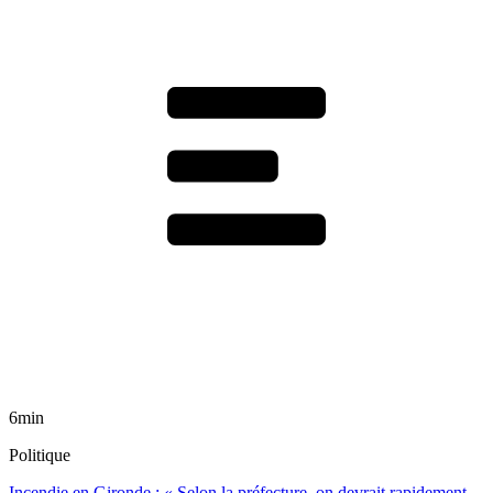
6min
Politique
Incendie en Gironde : « Selon la préfecture, on devrait rapidement