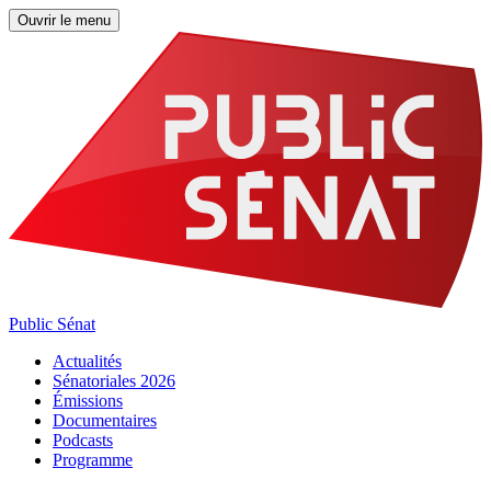
Ouvrir le menu
Public Sénat
Actualités
Sénatoriales 2026
Émissions
Documentaires
Podcasts
Programme