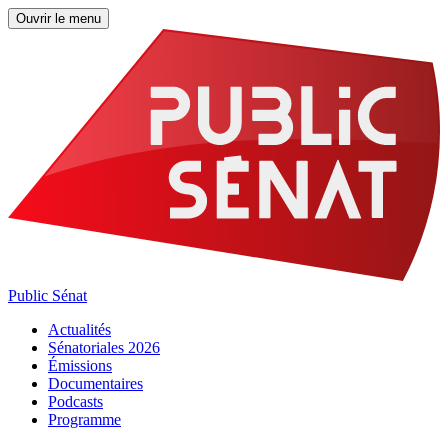
Ouvrir le menu
Public Sénat
Actualités
Sénatoriales 2026
Émissions
Documentaires
Podcasts
Programme