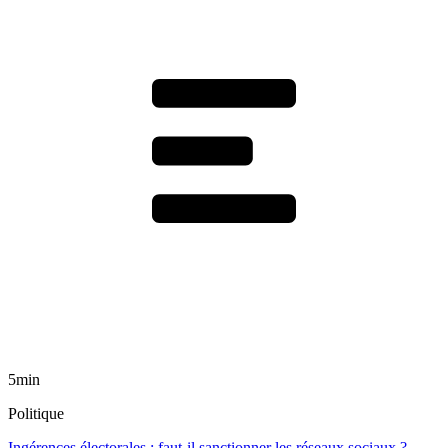
5min
Politique
Ingérences électorales : faut-il sanctionner les réseaux sociaux ?