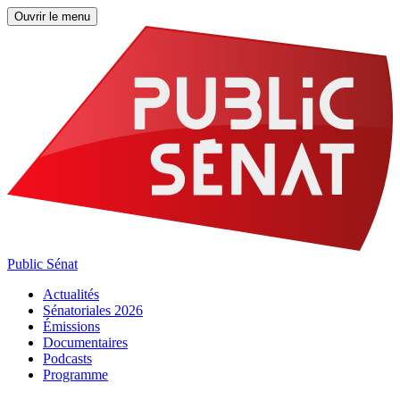
Ouvrir le menu
Public Sénat
Actualités
Sénatoriales 2026
Émissions
Documentaires
Podcasts
Programme