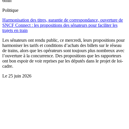
6min
Politique
Harmonisation des titres, garantie de correspondance, ouverture de
SNCF Connect : les propositions des sénateurs pour faciliter les
trajets en train
Les sénateurs ont rendu public, ce mercredi, leurs propositions pour
harmoniser les tarifs et conditions d’achats des billets sur le réseau
de trains, alors que les opérateurs sont toujours plus nombreux avec
l’ouverture à la concurrence. Des propositions que les rapporteurs
ont bon espoir de voir reprises par les députés dans le projet de loi-
cadre.
Le
25 juin 2026