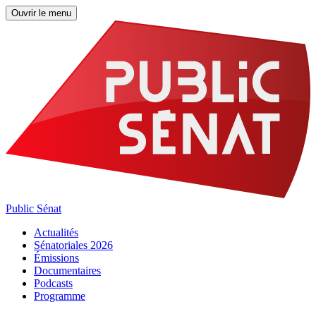
Ouvrir le menu
Public Sénat
Actualités
Sénatoriales 2026
Émissions
Documentaires
Podcasts
Programme