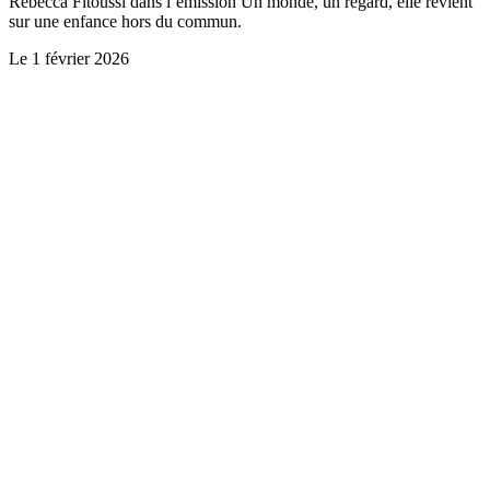
Rebecca Fitoussi dans l’émission Un monde, un regard, elle revient
sur une enfance hors du commun.
Le
1 février 2026