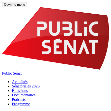
Ouvrir le menu
Public Sénat
Actualités
Sénatoriales 2026
Émissions
Documentaires
Podcasts
Programme