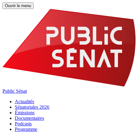
Ouvrir le menu
Public Sénat
Actualités
Sénatoriales 2026
Émissions
Documentaires
Podcasts
Programme