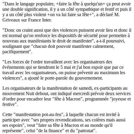
"Dans le langage populaire, +faire la fête à quelqu'un+ ça peut avoir
une double signification, il y a un côté sympathique et festif et puis il
y a un côté plus violent +on va lui faire sa fête+", a déclaré M.
Griveaux sur France Inter.
"Donc on craint aussi que des violences puissent avoir lieu et donc il
est normal qu'on renforce les dispositifs de sécurité pour permettre à
nouveau aux manifestants le droit de manifester", a-t-il poursuivi,
soulignant que "chacun doit pouvoir manifester calmement,
pacifiquement".
"Les forces de l'ordre travaillent avec les organisateurs des
événements qui se tiendront le 5 mai et j'ai bon espoir que par ce
travail avec les organisateurs, on puisse prévenir au maximum les
violences", a ajouté le porte-parole du gouvernement.
Les organisateurs de la manifestation de samedi, ex-participants au
mouvement Nuit debout, ont indiqué mercredi prévoir deux services
d'ordre pour encadrer leur "fête à Macron", programmée "joyeuse et
festive".
Cette "manifestation pot-au-feu", à laquelle chacun est invité à
participer avec "ses propres revendications, ses colères mais aussi
ses espoirs", veut "faire sa fête à Macron et au monde qu'il
représente", celui "de la finance" et du "patronat".