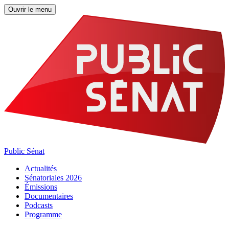
Ouvrir le menu
Public Sénat
Actualités
Sénatoriales 2026
Émissions
Documentaires
Podcasts
Programme