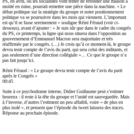
PS, en avril, où les socialistes vont tenter de refonder une maison à
moitié en ruine, pourrait remettre une pièce dans la machine. « Le
débat politique sur la stratégie du groupe et notre positionnement
politique va se poursuivre dans les mois qui viennent. L’important
est qu’il se fasse sereinement » souligne Rémi Féraud (voir ci-
dessous), avant d’ajouter : « Je suis sûr que dans le cadre du congrès
du PS, ce printemps, la ligne qui nous situera dans l’opposition au
gouvernement d’Emmanuel Macron sera majoritaire et très
réaffirmée par le congrès. (…) Je crois qu’à ce moment-là, le groupe
devra tenir compte de l’avis du parti, qui sera celui des militants, et
pas seulement d’une direction collégiale »… Ce que le groupe n’a
pas fait jusqu’ici.
Rémi Féraud : « Le groupe devra tenir compte de l’avis du parti
après le Congrès »
00:45
Suite à ce psychodrame interne, Didier Guillaume peut s’estimer
heureux : il reste à la tête du groupe et l’unité est sauvegardée. Mais
à l’inverse, d’autres l’estiment un peu affaibli, voire « de plus en
plus isolé », et pensent que l’épisode du tweet laissera des traces.
Réponse au prochain épisode.