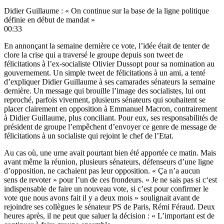
Didier Guillaume : « On continue sur la base de la ligne politique
définie en début de mandat »
00:33
En annonçant
la semaine dernière
ce vote, l’idée était de tenter de
clore
la crise qui a traversé le groupe
depuis son tweet de
félicitations à l’ex-socialiste Olivier Dussopt pour sa nomination au
gouvernement. Un simple tweet de félicitations à un ami, a tenté
d’expliquer Didier Guillaume à ses camarades sénateurs la semaine
dernière. Un message qui brouille l’image des socialistes, lui ont
reproché,
parfois vivement
, plusieurs sénateurs qui souhaitent se
placer clairement en opposition à Emmanuel Macron, contrairement
à Didier Guillaume, plus conciliant. Pour eux, ses responsabilités de
président de groupe l’empêchent d’envoyer ce genre de message de
félicitations à un socialiste qui rejoint le chef de l’Etat.
Au cas où, une urne avait pourtant bien été apportée ce matin. Mais
avant même la réunion, plusieurs sénateurs, défenseurs d’une ligne
d’opposition, ne cachaient pas leur opposition. « Ça n’a aucun
sens de revoter » pour l’un de ces frondeurs. « Je ne sais pas si c‘est
indispensable de faire un nouveau vote, si c’est pour confirmer le
vote que nous avons fait il y a deux mois » soulignait avant de
rejoindre ses collègues le sénateur PS de Paris, Rémi Féraud. Deux
heures après, il ne peut que saluer la décision : « L’important est de