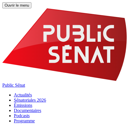
Ouvrir le menu
Public Sénat
Actualités
Sénatoriales 2026
Émissions
Documentaires
Podcasts
Programme