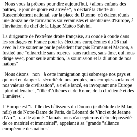
"Nous vous la prêtons pour dire aujourd'hui, +allons enfants des
patries, le jour de gloire est arrivé+", a déclaré la cheffe du
Rassemblement national, sur la place du Duomo, où étaient réunis
une douzaine de formations souverainistes et identitaires d'Europe, à
l'invitation du chef de la Ligue Matteo Salvini.
La dirigeante de l'extrême droite française, au coude à coude dans
les sondages en France pour les élections européennes du 26 mai
avec la liste soutenue par le président français Emmanuel Macron, a
fustigé une "oligarchie sans repères, sans racines, sans âme, qui nous
dirige avec, pour seule ambition, la soumission et la dilution de nos
nations".
"Nous disons +non+ à cette immigration qui submerge nos pays et
qui met en danger la sécurité de nos peuples, nos comptes sociaux et
nos valeurs de civilisation", a-t-elle lancé, en invoquant une Europe
"plurimillénaire", "fille d'Athènes et de Rome, de la chrétienté et des
Lumières".
L'Europe est "la fille des bâtisseurs du Duomo (cathédrale de Milan,
ndlr) et de Notre-Dame de Paris, de Léonard de Vinci et de Jeanne
d'Arc", a-t-elle ajouté. "Jamais nous n'accepterons d'être dépossédés
de ce matériel et immatériel", appelant à sa "grande "alliance
européenne des nations".