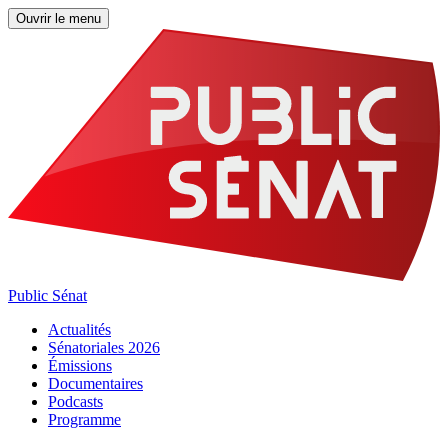
Ouvrir le menu
Public Sénat
Actualités
Sénatoriales 2026
Émissions
Documentaires
Podcasts
Programme