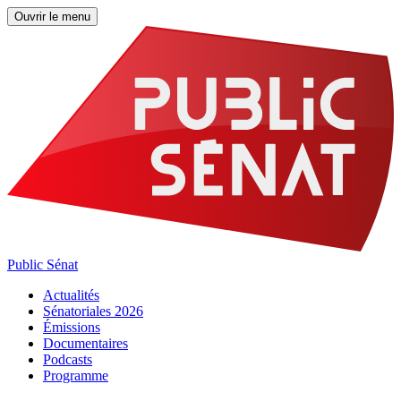
Ouvrir le menu
Public Sénat
Actualités
Sénatoriales 2026
Émissions
Documentaires
Podcasts
Programme