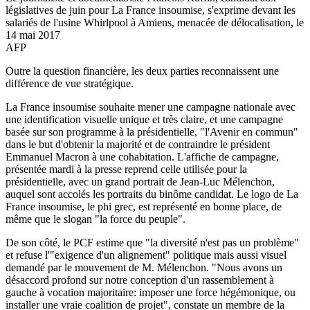
législatives de juin pour La France insoumise, s'exprime devant les
salariés de l'usine Whirlpool à Amiens, menacée de délocalisation, le
14 mai 2017
AFP
Outre la question financière, les deux parties reconnaissent une
différence de vue stratégique.
La France insoumise souhaite mener une campagne nationale avec
une identification visuelle unique et très claire, et une campagne
basée sur son programme à la présidentielle, "l'Avenir en commun"
dans le but d'obtenir la majorité et de contraindre le président
Emmanuel Macron à une cohabitation. L'affiche de campagne,
présentée mardi à la presse reprend celle utilisée pour la
présidentielle, avec un grand portrait de Jean-Luc Mélenchon,
auquel sont accolés les portraits du binôme candidat. Le logo de La
France insoumise, le phi grec, est représenté en bonne place, de
même que le slogan "la force du peuple".
De son côté, le PCF estime que "la diversité n'est pas un problème"
et refuse l'"exigence d'un alignement" politique mais aussi visuel
demandé par le mouvement de M. Mélenchon. "Nous avons un
désaccord profond sur notre conception d'un rassemblement à
gauche à vocation majoritaire: imposer une force hégémonique, ou
installer une vraie coalition de projet", constate un membre de la