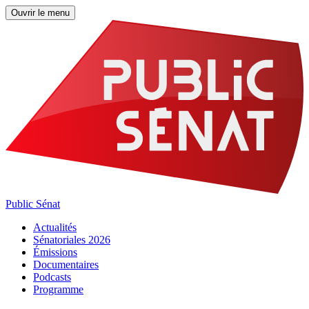
Ouvrir le menu
Public Sénat
Actualités
Sénatoriales 2026
Émissions
Documentaires
Podcasts
Programme