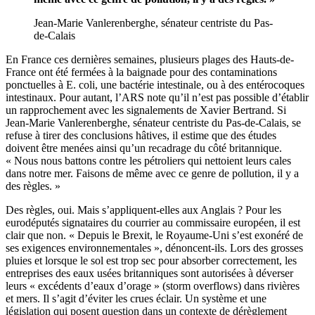
Jean-Marie Vanlerenberghe, sénateur centriste du Pas-
de-Calais
En France ces dernières semaines, plusieurs plages des Hauts-de-
France ont été fermées à la baignade pour des contaminations
ponctuelles à E. coli, une bactérie intestinale, ou à des entérocoques
intestinaux. Pour autant, l’ARS note qu’il n’est pas possible d’établir
un rapprochement avec les signalements de Xavier Bertrand. Si
Jean-Marie Vanlerenberghe, sénateur centriste du Pas-de-Calais, se
refuse à tirer des conclusions hâtives, il estime que des études
doivent être menées ainsi qu’un recadrage du côté britannique.
« Nous nous battons contre les pétroliers qui nettoient leurs cales
dans notre mer. Faisons de même avec ce genre de pollution, il y a
des règles. »
Des règles, oui. Mais s’appliquent-elles aux Anglais ? Pour les
eurodéputés signataires du courrier au commissaire européen, il est
clair que non. « Depuis le Brexit, le Royaume-Uni s’est exonéré de
ses exigences environnementales », dénoncent-ils. Lors des grosses
pluies et lorsque le sol est trop sec pour absorber correctement, les
entreprises des eaux usées britanniques sont autorisées à déverser
leurs « excédents d’eaux d’orage » (storm overflows) dans rivières
et mers. Il s’agit d’éviter les crues éclair. Un système et une
législation qui posent question dans un contexte de dérèglement