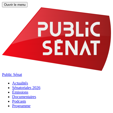
Ouvrir le menu
Public Sénat
Actualités
Sénatoriales 2026
Émissions
Documentaires
Podcasts
Programme