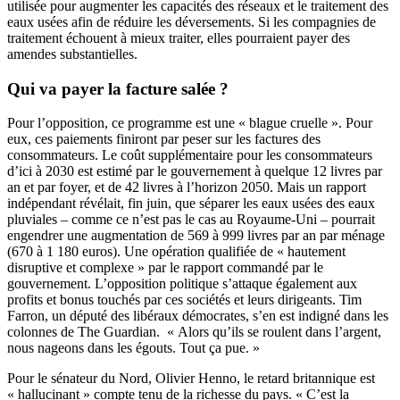
utilisée pour augmenter les capacités des réseaux et le traitement des
eaux usées afin de réduire les déversements. Si les compagnies de
traitement échouent à mieux traiter, elles pourraient payer des
amendes substantielles.
Qui va payer la facture salée ?
Pour l’opposition, ce programme est une « blague cruelle ». Pour
eux, ces paiements finiront par peser sur les factures des
consommateurs. Le coût supplémentaire pour les consommateurs
d’ici à 2030 est estimé par le gouvernement à quelque 12 livres par
an et par foyer, et de 42 livres à l’horizon 2050.
Mais un rapport
indépendant révélait, fin juin, que séparer les eaux usées des eaux
pluviales – comme ce n’est pas le cas au Royaume-Uni – pourrait
engendrer une augmentation de 569 à 999 livres par an par ménage
(670 à 1 180 euros). Une opération qualifiée de « hautement
disruptive et complexe » par le rapport commandé par le
gouvernement.
L’opposition politique s’attaque également aux
profits et bonus touchés par ces sociétés et leurs dirigeants. Tim
Farron, un député des libéraux démocrates, s’en est indigné dans les
colonnes de
The Guardian
. « Alors qu’ils se roulent dans l’argent,
nous nageons dans les égouts. Tout ça pue. »
Pour le sénateur du Nord, Olivier Henno, le retard britannique est
«
hallucinant
» compte tenu de la richesse du pays. « C’est la