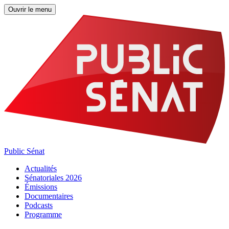
Ouvrir le menu
Public Sénat
Actualités
Sénatoriales 2026
Émissions
Documentaires
Podcasts
Programme