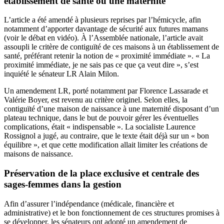
établissement de santé ou une maternité
L’article a été amendé à plusieurs reprises par l’hémicycle, afin
notamment d’apporter davantage de sécurité aux futures mamans
(voir le débat en vidéo). À l’Assemblée nationale, l’article avait
assoupli le critère de contiguïté de ces maisons à un établissement de
santé, préférant retenir la notion de « proximité immédiate ». « La
proximité immédiate, je ne sais pas ce que ça veut dire », s’est
inquiété le sénateur LR Alain Milon.
Un amendement LR, porté notamment par Florence Lassarade et
Valérie Boyer, est revenu au critère originel. Selon elles, la
contiguïté d’une maison de naissance à une maternité disposant d’un
plateau technique, dans le but de pouvoir gérer les éventuelles
complications, était « indispensable ». La socialiste Laurence
Rossignol a jugé, au contraire, que le texte était déjà sur un « bon
équilibre », et que cette modification allait limiter les créations de
maisons de naissance.
Préservation de la place exclusive et centrale des
sages-femmes dans la gestion
Afin d’assurer l’indépendance (médicale, financière et
administrative) et le bon fonctionnement de ces structures promises à
se développer, les sénateurs ont adopté un amendement de