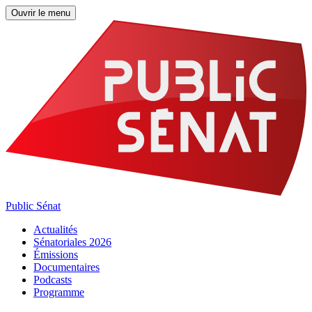
Ouvrir le menu
Public Sénat
Actualités
Sénatoriales 2026
Émissions
Documentaires
Podcasts
Programme