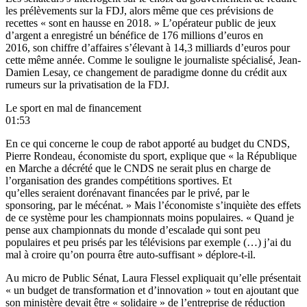
les prélèvements sur la FDJ, alors même que ces prévisions de
recettes « sont en hausse en 2018. » L’opérateur public de jeux
d’argent a enregistré un bénéfice de 176 millions d’euros en
2016, son
chiffre d’affaires
s’élevant à 14,3 milliards d’euros pour
cette même année. Comme le souligne le journaliste spécialisé,
Jean-
Damien Lesay
, ce changement de paradigme donne du crédit aux
rumeurs sur la privatisation de la FDJ.
Le sport en mal de financement
01:53
En ce qui concerne le coup de rabot apporté au budget du CNDS,
Pierre Rondeau, économiste du sport, explique que « la République
en Marche a décrété que le CNDS ne serait plus en charge de
l’organisation des grandes compétitions sportives. Et
qu’elles seraient dorénavant financées par le privé, par le
sponsoring, par le mécénat. » Mais l’économiste s’inquiète des effets
de ce système pour les championnats moins populaires. « Quand je
pense aux championnats du monde d’escalade qui sont peu
populaires et peu prisés par les télévisions par exemple (…) j’ai du
mal à croire qu’on pourra être auto-suffisant » déplore-t-il.
Au micro de Public Sénat, Laura Flessel expliquait qu’elle présentait
« un budget de transformation et d’innovation » tout en ajoutant que
son ministère devait être « solidaire » de l’entreprise de réduction