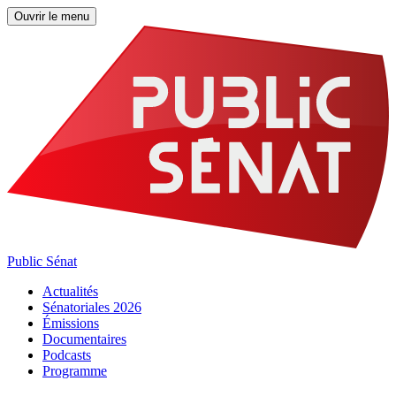
Ouvrir le menu
Public Sénat
Actualités
Sénatoriales 2026
Émissions
Documentaires
Podcasts
Programme