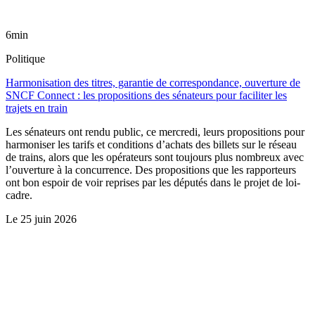
6min
Politique
Harmonisation des titres, garantie de correspondance, ouverture de
SNCF Connect : les propositions des sénateurs pour faciliter les
trajets en train
Les sénateurs ont rendu public, ce mercredi, leurs propositions pour
harmoniser les tarifs et conditions d’achats des billets sur le réseau
de trains, alors que les opérateurs sont toujours plus nombreux avec
l’ouverture à la concurrence. Des propositions que les rapporteurs
ont bon espoir de voir reprises par les députés dans le projet de loi-
cadre.
Le
25 juin 2026