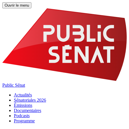
Ouvrir le menu
Public Sénat
Actualités
Sénatoriales 2026
Émissions
Documentaires
Podcasts
Programme