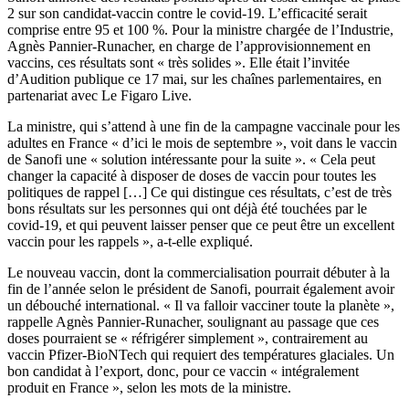
2 sur son candidat-vaccin contre le covid-19. L’efficacité serait
comprise entre 95 et 100 %. Pour la ministre chargée de l’Industrie,
Agnès Pannier-Runacher, en charge de l’approvisionnement en
vaccins, ces résultats sont « très solides ». Elle était l’invitée
d’Audition publique ce 17 mai, sur les chaînes parlementaires, en
partenariat avec Le Figaro Live.
La ministre, qui s’attend à une fin de la campagne vaccinale pour les
adultes en France « d’ici le mois de septembre », voit dans le vaccin
de Sanofi une « solution intéressante pour la suite ». « Cela peut
changer la capacité à disposer de doses de vaccin pour toutes les
politiques de rappel […] Ce qui distingue ces résultats, c’est de très
bons résultats sur les personnes qui ont déjà été touchées par le
covid-19, et qui peuvent laisser penser que ce peut être un excellent
vaccin pour les rappels », a-t-elle expliqué.
Le nouveau vaccin, dont la commercialisation pourrait débuter à la
fin de l’année
selon le président de Sanofi
, pourrait également avoir
un débouché international. « Il va falloir vacciner toute la planète »,
rappelle Agnès Pannier-Runacher, soulignant au passage que ces
doses pourraient se « réfrigérer simplement », contrairement au
vaccin Pfizer-BioNTech qui requiert des températures glaciales. Un
bon candidat à l’export, donc, pour ce vaccin « intégralement
produit en France », selon les mots de la ministre.