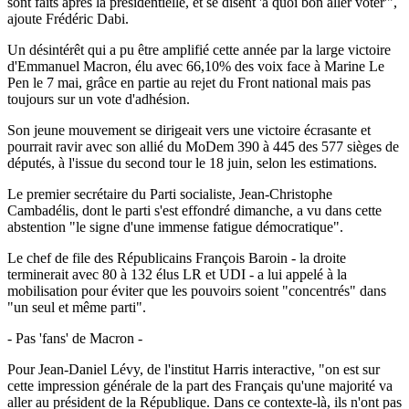
sont faits après la présidentielle, et se disent 'à quoi bon aller voter'",
ajoute Frédéric Dabi.
Un désintérêt qui a pu être amplifié cette année par la large victoire
d'Emmanuel Macron, élu avec 66,10% des voix face à Marine Le
Pen le 7 mai, grâce en partie au rejet du Front national mais pas
toujours sur un vote d'adhésion.
Son jeune mouvement se dirigeait vers une victoire écrasante et
pourrait ravir avec son allié du MoDem 390 à 445 des 577 sièges de
députés, à l'issue du second tour le 18 juin, selon les estimations.
Le premier secrétaire du Parti socialiste, Jean-Christophe
Cambadélis, dont le parti s'est effondré dimanche, a vu dans cette
abstention "le signe d'une immense fatigue démocratique".
Le chef de file des Républicains François Baroin - la droite
terminerait avec 80 à 132 élus LR et UDI - a lui appelé à la
mobilisation pour éviter que les pouvoirs soient "concentrés" dans
"un seul et même parti".
- Pas 'fans' de Macron -
Pour Jean-Daniel Lévy, de l'institut Harris interactive, "on est sur
cette impression générale de la part des Français qu'une majorité va
aller au président de la République. Dans ce contexte-là, ils n'ont pas