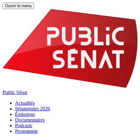
Ouvrir le menu
Public Sénat
Actualités
Sénatoriales 2026
Émissions
Documentaires
Podcasts
Programme