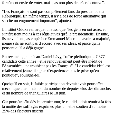
forcément envie de voter, mais pas non plus de créer d'entrave".
"Les Français ne sont pas complètement fans du président de la
République. En même temps, il n'y a pas de force alternative qui
suscite un engouement important", ajoute-t-il.
L'institut Odoxa remarque lui aussi que "les gens en ont assez et
s'intéressent moins à ces législatives qu'à la présidentielle. Ensuite,
ils ne veulent pas empêcher Emmanuel Macron d'avoir sa majorité,
même s'ils ne sont pas d'accord avec ses idées, et parce qu'ils
pensent qu'il a déjà gagné".
En revanche, pour Jean-Daniel Lévy, l'offre pléthorique - 7.877
candidats cette année - et le renouvellement peut-être inédit de
l'Assemblée, "ne troublent pas les Français". "Le candidat idéal est
relativement jeune, il a plus d'expérience dans le privé qu'en
politique", souligne-t-il.
Quoiqu'il en soit, la faible participation devrait avoir pour effet
mécanique une limitation du nombre de députés élus dès dimanche,
et du nombre de triangulaires le 18 juin.
Car pour être élu dès le premier tour, le candidat doit réunir à la fois
la moitié des suffrages exprimés plus un, et le soutien d'au moins
25% des électeurs inscrits.