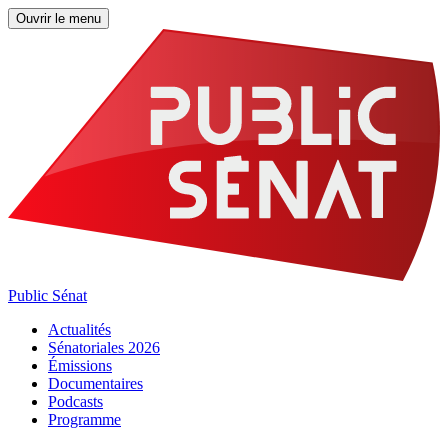
Ouvrir le menu
Public Sénat
Actualités
Sénatoriales 2026
Émissions
Documentaires
Podcasts
Programme