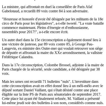
La ministre, qui affrontait en duel la conseillère de Paris Afaf
Gabelotaud, a recueilli 89 voix contre 84 à son adversaire.
"Heureuse et honorée d'avoir été désignée par les militants de la 18e
circo de Paris pour les législatives", a-t-elle tweeté. "La vraie bataille
commence maintenant. Pleins d'énergie et d'enthousiasme,
rassemblés pour 2017!", a-t-elle encore écrit.
Un autre duel dans la 15e circonscription a également donné lieu à
une victoire de justesse, par 89 voix contre 85, à George Pau-
Langevin, ex-ministre des Outre-mer qui voulait retrouver son siège
de députée et affrontait la maire du XXe arrondissement, la vallsiste
Frédérique Calandra.
Dans la 17e circonscription, Colombe Brossel, adjointe à la maire de
Paris chargée de la sécurité, seule candidate, a été désignée par 38
voix.
Mais les urnes ont recueilli 71 bulletins "nuls". L'investiture dans
cette circonscription avait en effet donné lieu à un méli-mélo avec le
député sortant Daniel Vaillant, qui s'était désisté contre une place
éligible sur la liste PS de Paris aux sénatoriales de septembre 2017.
Cette place lui ayant été finalement refusée, M. Vaillant a présenté
lui-même jeudi soir des bulletins à son nom, considérés comme nuls.