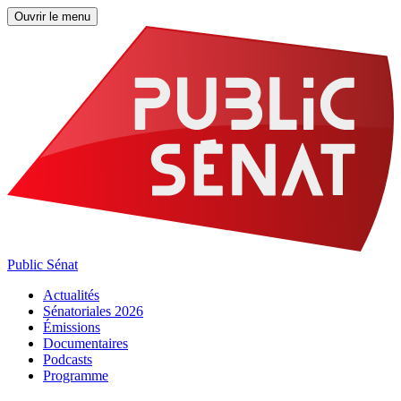
Ouvrir le menu
Public Sénat
Actualités
Sénatoriales 2026
Émissions
Documentaires
Podcasts
Programme