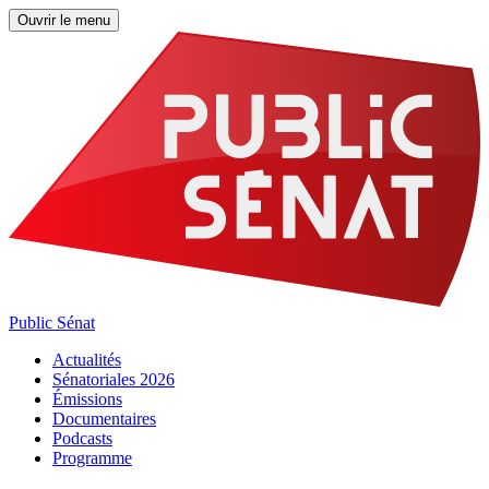
Ouvrir le menu
Public Sénat
Actualités
Sénatoriales 2026
Émissions
Documentaires
Podcasts
Programme