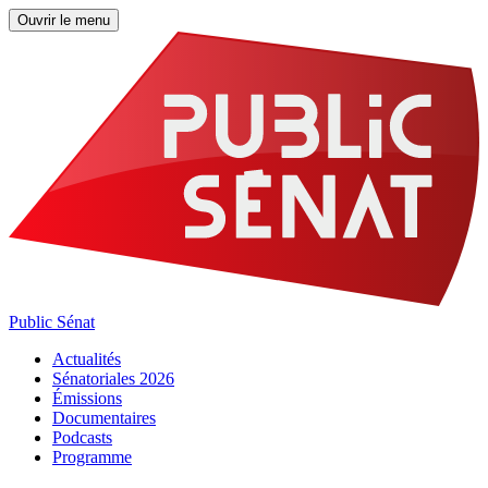
Ouvrir le menu
Public Sénat
Actualités
Sénatoriales 2026
Émissions
Documentaires
Podcasts
Programme