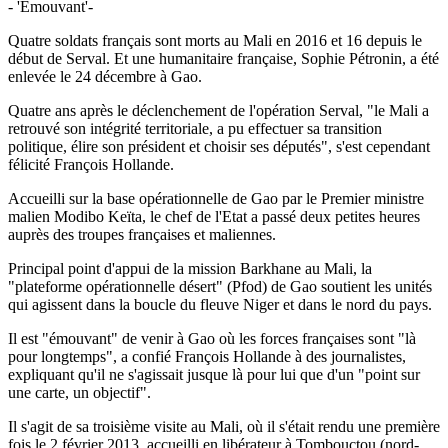
- 'Emouvant'-
Quatre soldats français sont morts au Mali en 2016 et 16 depuis le
début de Serval. Et une humanitaire française, Sophie Pétronin, a été
enlevée le 24 décembre à Gao.
Quatre ans après le déclenchement de l'opération Serval, "le Mali a
retrouvé son intégrité territoriale, a pu effectuer sa transition
politique, élire son président et choisir ses députés", s'est cependant
félicité François Hollande.
Accueilli sur la base opérationnelle de Gao par le Premier ministre
malien Modibo Keïta, le chef de l'Etat a passé deux petites heures
auprès des troupes françaises et maliennes.
Principal point d'appui de la mission Barkhane au Mali, la
"plateforme opérationnelle désert" (Pfod) de Gao soutient les unités
qui agissent dans la boucle du fleuve Niger et dans le nord du pays.
Il est "émouvant" de venir à Gao où les forces françaises sont "là
pour longtemps", a confié François Hollande à des journalistes,
expliquant qu'il ne s'agissait jusque là pour lui que d'un "point sur
une carte, un objectif".
Il s'agit de sa troisième visite au Mali, où il s'était rendu une première
fois le 2 février 2013, accueilli en libérateur à Tombouctou (nord-