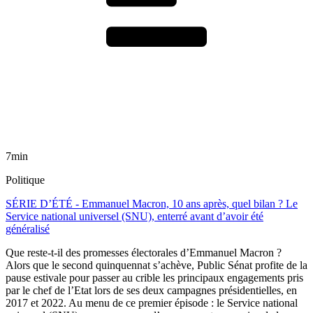
7min
Politique
SÉRIE D’ÉTÉ - Emmanuel Macron, 10 ans après, quel bilan ? Le
Service national universel (SNU), enterré avant d’avoir été
généralisé
Que reste-t-il des promesses électorales d’Emmanuel Macron ?
Alors que le second quinquennat s’achève, Public Sénat profite de la
pause estivale pour passer au crible les principaux engagements pris
par le chef de l’Etat lors de ses deux campagnes présidentielles, en
2017 et 2022. Au menu de ce premier épisode : le Service national