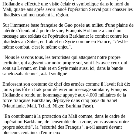
Hollande a effectué une visite éclair et symbolique dans le nord du
Mali, quatre ans après avoir lancé l'opération Serval pour chasser les
jihadistes qui menaçaient la région.
Sur l'immense base française de Gao posée au milieu d'une plaine de
latérite s'étendant à perte de vue, François Hollande a lancé un
message aux soldats de l'opération Barkhane: le combat contre les
jihadistes au Sahel, en Irak et en Syrie comme en France, "c'est le
même combat, c'est le même enjeu".
"Nous le savons tous, les terroristes qui attaquent notre propre
territoire, qui agissent sur notre propre sol, sont liés avec ceux qui
sont au Levant, en Irak et en Syrie mais aussi ici, dans la bande
sahélo-saharienne", a-t-il souligné.
Endossant son costume de chef des armées comme il l'avait fait dix
jours plus tôt en Irak pour délivrer un message similaire, François
Hollande a rendu un hommage appuyé aux 4.000 militaires de la
force française Barkhane, déployée dans cinq pays du Sahel
(Mauritanie, Mali, Tchad, Niger, Burkina Faso).
"En contribuant à la protection du Mali comme, dans le cadre de
l'opération Barkhane, de l'ensemble de la zone, vous assurez notre
propre sécurité", la "sécurité des Français", a-t-il assuré devant
plusieurs centaines d'entre eux.