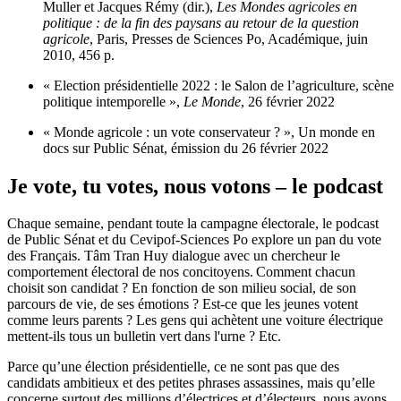
Muller et Jacques Rémy (dir.),
Les Mondes agricoles en
politique : de la fin des paysans au retour de la question
agricole
, Paris, Presses de Sciences Po, Académique, juin
2010, 456 p.
« Election présidentielle 2022 : le Salon de l’agriculture, scène
politique intemporelle »
,
Le Monde
, 26 février 2022
« Monde agricole : un vote conservateur ? »
, Un monde en
docs sur Public Sénat, émission du 26 février 2022
Je vote, tu votes, nous votons – le podcast
Chaque semaine, pendant toute la campagne électorale, le podcast
de Public Sénat et du Cevipof-Sciences Po explore un pan du vote
des Français. Tâm Tran Huy dialogue avec un chercheur le
comportement électoral de nos concitoyens. Comment chacun
choisit son candidat ? En fonction de son milieu social, de son
parcours de vie, de ses émotions ? Est-ce que les jeunes votent
comme leurs parents ? Les gens qui achètent une voiture électrique
mettent-ils tous un bulletin vert dans l'urne ? Etc.
Parce qu’une élection présidentielle, ce ne sont pas que des
candidats ambitieux et des petites phrases assassines, mais qu’elle
concerne surtout des millions d’électrices et d’électeurs, nous avons