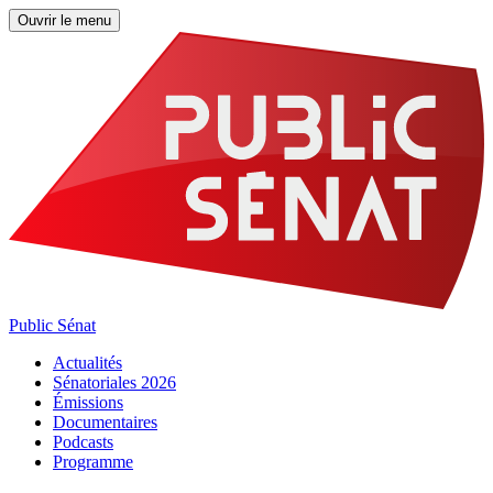
Ouvrir le menu
Public Sénat
Actualités
Sénatoriales 2026
Émissions
Documentaires
Podcasts
Programme