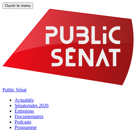
Ouvrir le menu
Public Sénat
Actualités
Sénatoriales 2026
Émissions
Documentaires
Podcasts
Programme