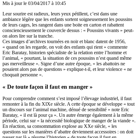
Mis à jour le
03/04/2017 à 10:45
Leur sourire est radieux, leurs yeux pétillent, c’est dans une
ambiance légère que les enfants sortent soigneusement les poussins
de leurs cages, les rangent dans une boite en carton et rabattent
consciencieusement le couvercle dessus : « Poussins vivants » peut-
on alors lire sur la tranche.
Ces images d’archives tournées en noir et blanc datent de 1956,
« quand on les regarde, on voit des enfants qui rient » commente
Eric Baratay, historien spécialiste de la relation entre l’homme et
l’animal, « pourtant, la situation de ces poussins n’est quand même
pas merveilleuse ». Signe d’une autre époque, « les abattoirs ne
posaient alors pas de questions » explique-t-il, et leur violence « ne
choquait personne ».
« De toute façon il faut en manger »
Pour comprendre comment s’est imposé l’élevage industriel, il faut
remonter à la fin du XIXe siècle. A cette époque se développe « tout
un discours sur l’animal machine, dénué de sensibilité » note Eric
Baratay, « il est là pour ça ». Un autre émerge également à la même
période, celui sur « la nécessité biologique de manger de la viande ».
En réaction, sa consommation explose au XXe siècle, « les
questions sur les manières d’abattre deviennent accessoires : on doit
passer par là » résume l’historien « de toute façon il faut en