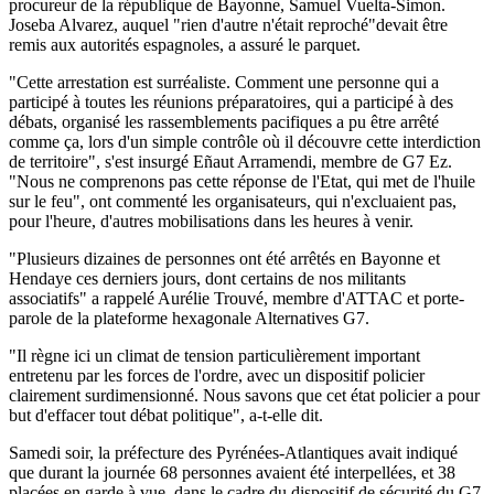
procureur de la république de Bayonne, Samuel Vuelta-Simon.
Joseba Alvarez, auquel "rien d'autre n'était reproché"devait être
remis aux autorités espagnoles, a assuré le parquet.
"Cette arrestation est surréaliste. Comment une personne qui a
participé à toutes les réunions préparatoires, qui a participé à des
débats, organisé les rassemblements pacifiques a pu être arrêté
comme ça, lors d'un simple contrôle où il découvre cette interdiction
de territoire", s'est insurgé Eñaut Arramendi, membre de G7 Ez.
"Nous ne comprenons pas cette réponse de l'Etat, qui met de l'huile
sur le feu", ont commenté les organisateurs, qui n'excluaient pas,
pour l'heure, d'autres mobilisations dans les heures à venir.
"Plusieurs dizaines de personnes ont été arrêtés en Bayonne et
Hendaye ces derniers jours, dont certains de nos militants
associatifs" a rappelé Aurélie Trouvé, membre d'ATTAC et porte-
parole de la plateforme hexagonale Alternatives G7.
"Il règne ici un climat de tension particulièrement important
entretenu par les forces de l'ordre, avec un dispositif policier
clairement surdimensionné. Nous savons que cet état policier a pour
but d'effacer tout débat politique", a-t-elle dit.
Samedi soir, la préfecture des Pyrénées-Atlantiques avait indiqué
que durant la journée 68 personnes avaient été interpellées, et 38
placées en garde à vue, dans le cadre du dispositif de sécurité du G7