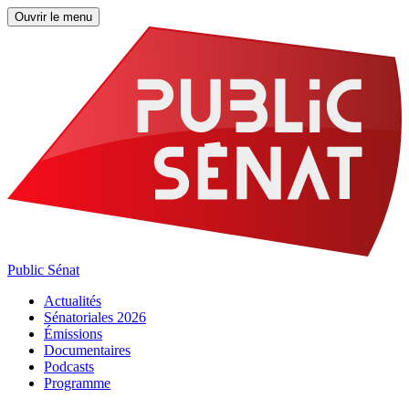
Ouvrir le menu
Public Sénat
Actualités
Sénatoriales 2026
Émissions
Documentaires
Podcasts
Programme