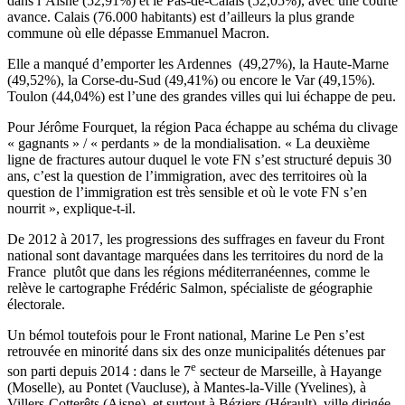
dans l’Aisne (52,91%) et le Pas-de-Calais (52,05%), avec une courte
avance. Calais (76.000 habitants) est d’ailleurs la plus grande
commune où elle dépasse Emmanuel Macron.
Elle a manqué d’emporter les Ardennes (49,27%), la Haute-Marne
(49,52%), la Corse-du-Sud (49,41%) ou encore le Var (49,15%).
Toulon (44,04%) est l’une des grandes villes qui lui échappe de peu.
Pour Jérôme Fourquet, la région Paca échappe au schéma du clivage
« gagnants » / « perdants » de la mondialisation. « La deuxième
ligne de fractures autour duquel le vote FN s’est structuré depuis 30
ans, c’est la question de l’immigration, avec des territoires où la
question de l’immigration est très sensible et où le vote FN s’en
nourrit », explique-t-il.
De 2012 à 2017, les progressions des suffrages en faveur du Front
national sont davantage marquées dans les territoires du nord de la
France plutôt que dans les régions méditerranéennes, comme le
relève
le cartographe Frédéric Salmon
, spécialiste de géographie
électorale.
Un bémol toutefois pour le Front national, Marine Le Pen s’est
retrouvée en minorité dans six des onze municipalités détenues par
e
son parti depuis 2014 : dans le 7
secteur de Marseille, à Hayange
(Moselle), au Pontet (Vaucluse), à Mantes-la-Ville (Yvelines), à
Villers-Cotterêts (Aisne), et surtout à Béziers (Hérault), ville dirigée