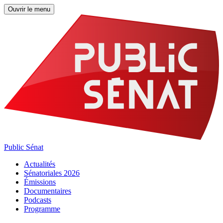
Ouvrir le menu
Public Sénat
Actualités
Sénatoriales 2026
Émissions
Documentaires
Podcasts
Programme